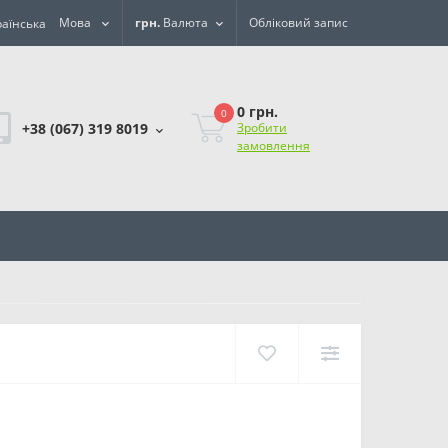
Мова
грн.
Валюта
Обліковий запис
0 грн.
0
+38 (067) 319 8019
Зробити
замовлення