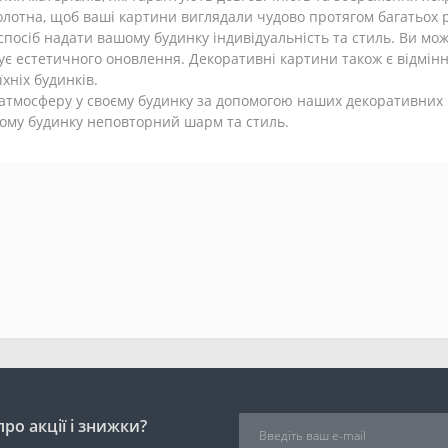
олотна, щоб ваші картини виглядали чудово протягом багатьох р
сіб надати вашому будинку індивідуальність та стиль. Ви можете
ує естетичного оновлення. Декоративні картини також є відмінн
хніх будинків.
 атмосферу у своєму будинку за допомогою наших декоративних 
вашому будинку неповторний шарм та стиль.
ро акції і знижки?