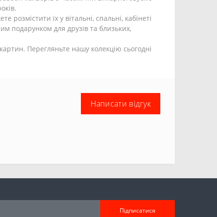
оків.
 розмістити їх у вітальні, спальні, кабінеті
им подарунком для друзів та близьких,
картин. Перегляньте нашу колекцію сьогодні
Написати відгук
Підписатися