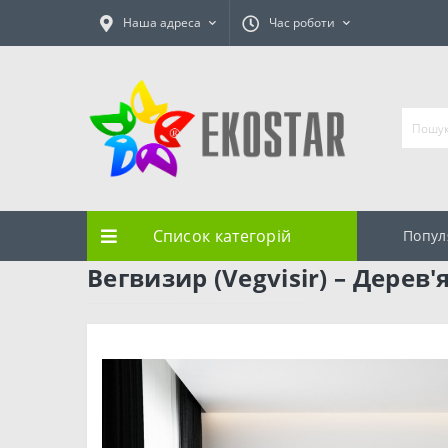
Наша адреса
Час роботи
Список категорій
Попул
Вегвизир (Vegvisir) – Дерев'