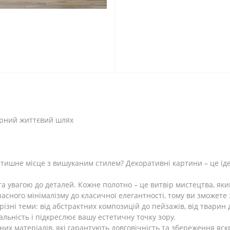
ірний життєвий шлях
затишне місце з вишуканим стилем? Декоративні картини – це і
та увагою до деталей. Кожне полотно – це витвір мистецтва, я
учасного мінімалізму до класичної елегантності, тому ви зможете
зні теми: від абстрактних композицій до пейзажів, від тварин 
альність і підкреслює вашу естетичну точку зору.
их матеріалів, які гарантують довговічність та збереження яск