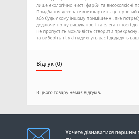
лише екологічно чисті фарби та високоякісні п
Придбання декоративних картин - це простий спо
або будь-якому іншому приміщенні, яке потреб
додаючи нотку вишуканості та елегантності до ї
Не пропустіть можливість створити прекрасну
та виберіть ті, які надихнуть вас і додадуть 
Відгук (0)
В цього товару немає відгуків.
Хочете дізнаватися першим п