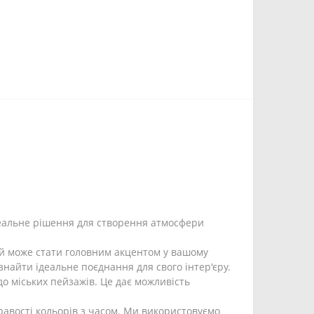
деальне рішення для створення атмосфери
кий може стати головним акцентом у вашому
 знайти ідеальне поєднання для свого інтер'єру.
до міських пейзажів. Це дає можливість
равості кольорів з часом. Ми використовуємо