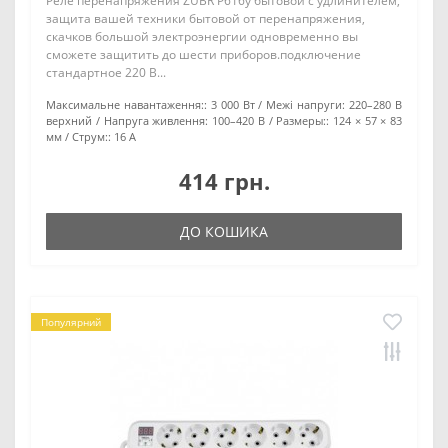
Реле перенапряжения ZUBR P616y бытовой с удлинителем,
защита вашей техники бытовой от перенапряжения,
скачков большой электроэнергии одновременно вы
сможете защитить до шести приборов.подключение
стандартное 220 В...
Максимальне навантаження::
3 000 Вт
Межі напруги:
220–280 В
верхний
Напруга живлення:
100–420 В
Размеры::
124 × 57 × 83
мм
Струм::
16 А
414 грн.
ДО КОШИКА
Популярний