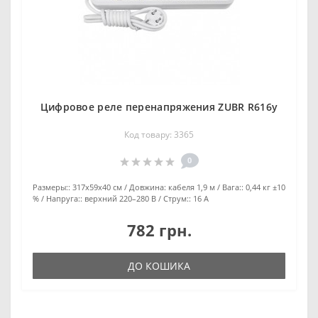
Цифровое реле перенапряжения ZUBR R616y
Код товару: 3365
0
Размеры::
317х59х40 см
Довжина:
кабеля 1,9 м
Вага::
0,44 кг ±10
%
Напруга::
верхний 220–280 В
Струм::
16 А
782 грн.
ДО КОШИКА