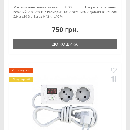
Максимальне навантаження::
3 000 Вт
Напруга живлення:
верхний 220–280 В
Размеры::
184х59х40 мм.
Довжина:
кабеля
2,9 м ±10 %
Вага::
0,42 кг ±10 %
750 грн.
ДО КОШИКА
Хіт продажів
Популярний