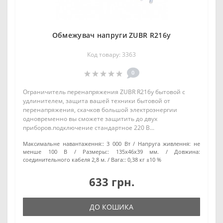
Обмежувач напруги ZUBR R216y
Код товару: 3363
0
Ограничитель перенапряжения ZUBR R216y бытовой с
удлинителем, защита вашей техники бытовой от
перенапряжения, скачков большой электроэнергии
одновременно вы сможете защитить до двух
приборов.подключение стандартное 220 В...
Максимальне навантаження::
3 000 Вт
Напруга живлення:
не
менше 100 В
Размеры::
135х46х39 мм.
Довжина:
соединительного кабеля 2,8 м.
Вага::
0,38 кг ±10 %
633 грн.
ДО КОШИКА