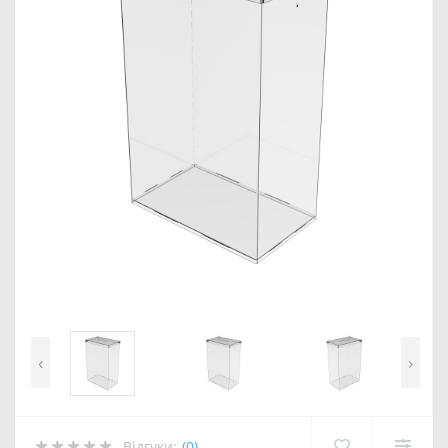
‹
›
Відгуки:
(0)