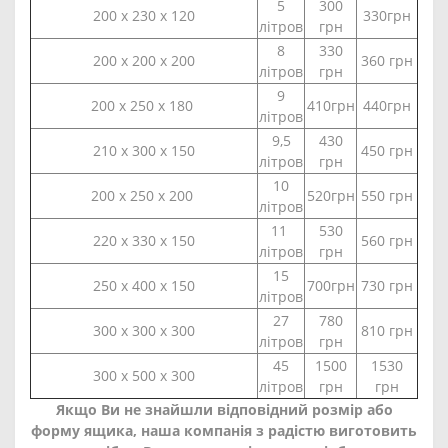
5
300
200 х 230 х 120
330грн
літров
грн
8
330
200 х 200 х 200
360 грн
літров
грн
9
200 х 250 х 180
410грн
440грн
літров
9,5
430
210 х 300 х 150
450 грн
літров
грн
10
200 х 250 х 200
520грн
550 грн
літров
11
530
220 х 330 х 150
560 грн
літров
грн
15
250 х 400 х 150
700грн
730 грн
літров
27
780
300 х 300 х 300
810 грн
літров
грн
45
1500
1530
300 х 500 х 300
літров
грн
грн
Якщо Ви не знайшли відповідний розмір або
форму ящика, наша компанія з радістю виготовить