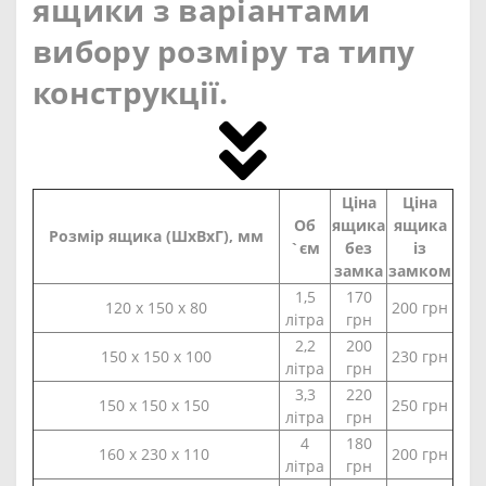
ящики з варіантами
вибору розміру та типу
конструкції.
Ціна
Ціна
Об
ящика
ящика
Розмір ящика (ШхВхГ), мм
`єм
без
із
замка
замком
1,5
170
120 х 150 х 80
200 грн
літра
грн
2,2
200
150 х 150 х 100
230 грн
літра
грн
3,3
220
150 х 150 х 150
250 грн
літра
грн
4
180
160 х 230 х 110
200 грн
літра
грн