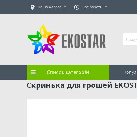
Наша адреса
Час роботи
Список категорій
Попул
Скринька для грошей EKOST