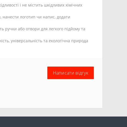
ідливості і не містить шкідливих хімічних
и, нанести логотип чи напис, додати
ть ручки або отвори для легкого підйому та
ість, універсальність та екологічна природа
Написати відгук