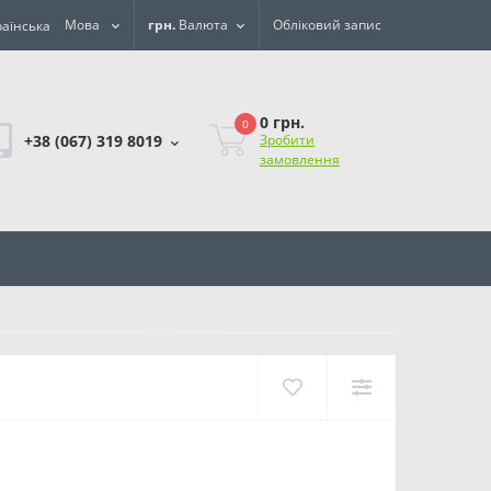
Мова
грн.
Валюта
Обліковий запис
0 грн.
0
+38 (067) 319 8019
Зробити
замовлення