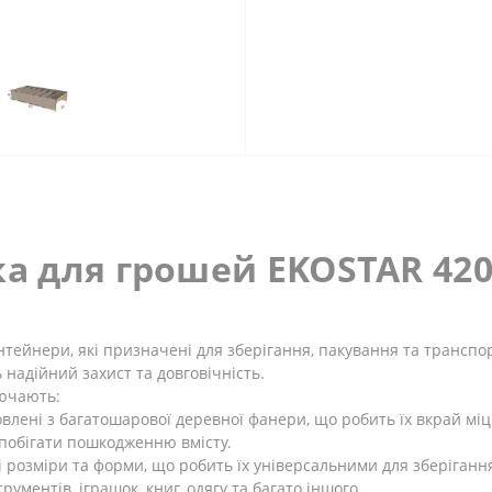
а для грошей EKOSTAR 42
онтейнери, які призначені для зберігання, пакування та транспо
 надійний захист та довговічність.
лючають:
овлені з багатошарової деревної фанери, що робить їх вкрай мі
побігати пошкодженню вмісту.
і розміри та форми, що робить їх універсальними для зберіганн
ументів, іграшок, книг, одягу та багато іншого.