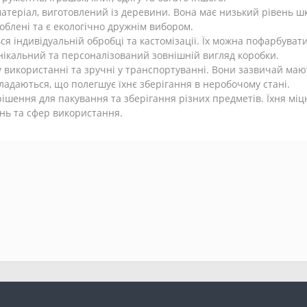
матеріал, виготовлений із деревини. Вона має низький рівень шк
блені та є екологічно дружнім вибором.
ся індивідуальній обробці та кастомізації. Їх можна пофарбуват
нікальний та персоналізований зовнішній вигляд коробки.
у використанні та зручні у транспортуванні. Вони зазвичай маю
ладаються, що полегшує їхнє зберігання в неробочому стані.
шення для пакування та зберігання різних предметів. Їхня міцн
ань та сфер використання.