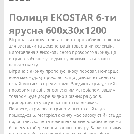
Полиця EKOSTAR 6-ти
ярусна 600х30х1200
Вітрина з акрилу - елегантне та привабливе рішення
для виставки та демонстрації товарів чи колекцій.
Виготовлена з високоякісного прозорого акрилу, ця
вітрина забезпечує відмінну видимість та захист
вашого вмісту.
Вітрина з акрилу пропонує низку переваг. По-перше,
вона має чудову прозорість, що дозволяє повністю
ознайомитися з предметами. Завдяки акрилу, який є
прозорим та світлопропускним матеріалом, вашим
товаром буде добре видно з різних ракурсів,
привертаючи увагу клієнтів та перехожих.
По-друге, акрилова вітрина міцна та стійка до
пошкоджень. Матеріал акрилу має високу стійкість до
подряпин, сколів та зовнішніх впливів, забезпечуючи
безпеку та збереження вашого товару. Завдяки цьому
ви можете бути впевнені, що ваша вітрина буде