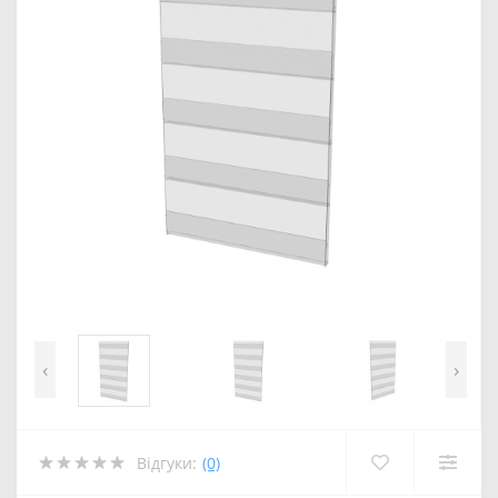
‹
›
Відгуки:
(0)