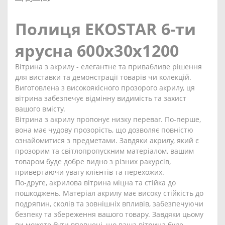
Полиця EKOSTAR 6-ти
ярусна 600х30х1200
Вітрина з акрилу - елегантне та привабливе рішення
для виставки та демонстрації товарів чи колекцій.
Виготовлена з високоякісного прозорого акрилу, ця
вітрина забезпечує відмінну видимість та захист
вашого вмісту.
Вітрина з акрилу пропонує низку переваг. По-перше,
вона має чудову прозорість, що дозволяє повністю
ознайомитися з предметами. Завдяки акрилу, який є
прозорим та світлопропускним матеріалом, вашим
товаром буде добре видно з різних ракурсів,
привертаючи увагу клієнтів та перехожих.
По-друге, акрилова вітрина міцна та стійка до
пошкоджень. Матеріал акрилу має високу стійкість до
подряпин, сколів та зовнішніх впливів, забезпечуючи
безпеку та збереження вашого товару. Завдяки цьому
ви можете бути впевнені, що ваша вітрина буде