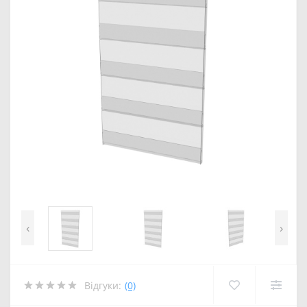
‹
›
Відгуки:
(0)