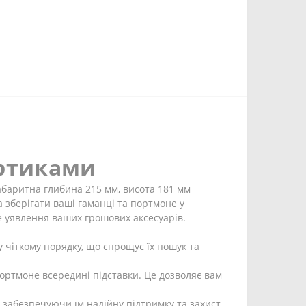
ортиками
абаритна глибина 215 мм, висота 181 мм
а зберігати ваші гаманці та портмоне у
не уявлення ваших грошових аксесуарів.
у чіткому порядку, що спрощує їх пошук та
портмоне всередині підставки. Це дозволяє вам
забезпечуючи їм надійну підтримку та захист.