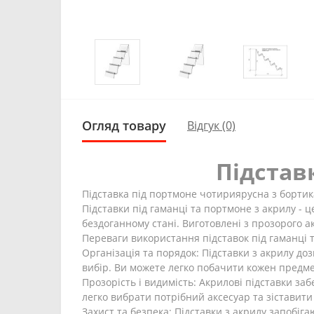
Огляд товару
Відгук (0)
Підстав
Підставка під портмоне чотириярусна з бортик
Підставки під гаманці та портмоне з акрилу - ц
бездоганному стані. Виготовлені з прозорого а
Переваги використання підставок під гаманці 
Організація та порядок: Підставки з акрилу до
вибір. Ви можете легко побачити кожен предме
Прозорість і видимість: Акрилові підставки з
легко вибрати потрібний аксесуар та зіставит
Захист та безпека: Підставки з акрилу запобі