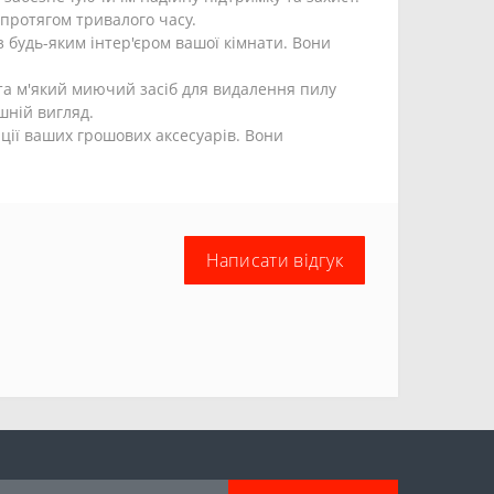
 протягом тривалого часу.
 будь-яким інтер'єром вашої кімнати. Вони
 та м'який миючий засіб для видалення пилу
шній вигляд.
ції ваших грошових аксесуарів. Вони
Написати відгук