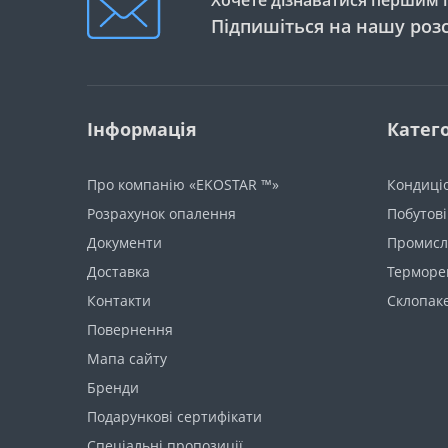
Підпишіться на нашу роз
Інформація
Катего
Про компанію «EKOSTAR ™»
Кондиці
Розрахунок опалення
Побутові
Документи
Промисло
Доставка
Терморе
Контакти
Склопак
Повернення
Мапа сайту
Бренди
Подарункові сертифікати
Спеціальні пропозиції