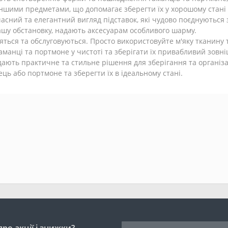
 іншими предметами, що допомагає зберегти їх у хорошому стані
сний та елегантний вигляд підставок, які чудово поєднуються з
ашу обстановку, надають аксесуарам особливого шарму.
стяться та обслуговуються. Просто використовуйте м'яку тканину
аманці та портмоне у чистоті та зберігати їх привабливий зовні
дають практичне та стильне рішення для зберігання та організа
ь або портмоне та зберегти їх в ідеальному стані.
ро акції і знижки?