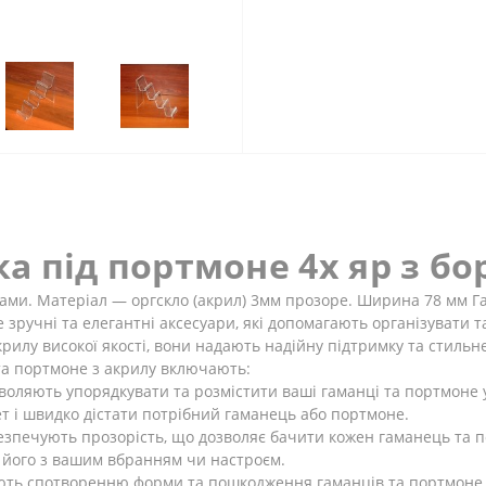
ка під портмоне 4х яр з б
ами. Матеріал ― оргскло (акрил) 3мм прозоре. Ширина 78 мм Г
е зручні та елегантні аксесуари, які допомагають організувати т
крилу високої якості, вони надають надійну підтримку та стиль
та портмоне з акрилу включають:
зволяють упорядкувати та розмістити ваші гаманці та портмоне 
т і швидко дістати потрібний гаманець або портмоне.
абезпечують прозорість, що дозволяє бачити кожен гаманець та 
и його з вашим вбранням чи настроєм.
гають спотворенню форми та пошкодження гаманців та портмоне, 