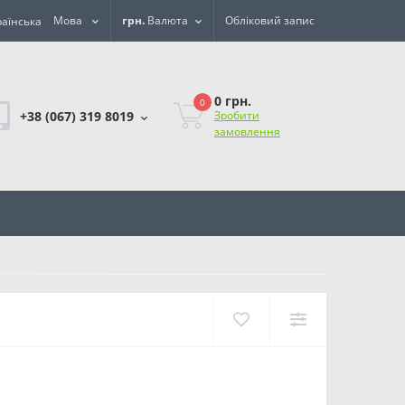
Мова
грн.
Валюта
Обліковий запис
0 грн.
0
+38 (067) 319 8019
Зробити
замовлення