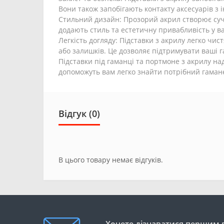
Вони також запобігають контакту аксесуарів з
Стильний дизайн: Прозорий акрил створює суча
додають стиль та естетичну привабливість у в
Легкість догляду: Підставки з акрилу легко чи
або залишків. Це дозволяє підтримувати ваші г
Підставки під гаманці та портмоне з акрилу на
допоможуть вам легко знайти потрібний гаманец
Відгук (0)
В цього товару немає відгуків.
Хочете дізнаватися першим п