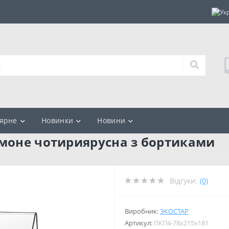
ярне
Новинки
Новини
тмоне чотириярусна з бортиками
Відгуки:
(0)
Виробник:
ЭКОСТАР
Артикул:
ПКП4-78х215х181