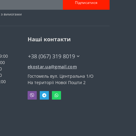
Підписатися
н з вимогами
Наші контакти
+38 (067) 319 8019
9:00
:00
ekostar.ua@gmail.com
0
0
Гостомель вул. Центральна 1/О
:00
На території Нової Пошти 2