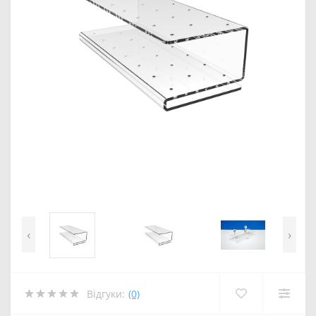
‹
›
Відгуки:
(0)