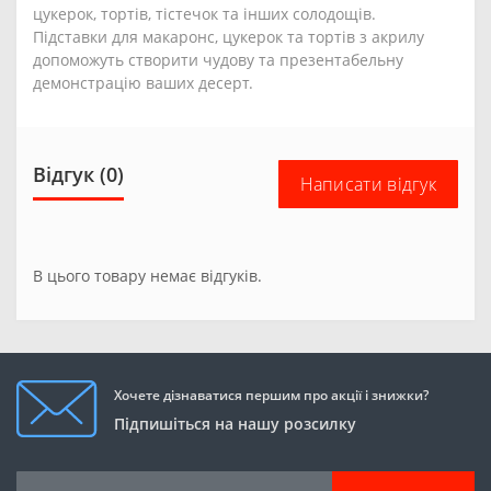
цукерок, тортів, тістечок та інших солодощів.
Підставки для макаронс, цукерок та тортів з акрилу
допоможуть створити чудову та презентабельну
демонстрацію ваших десерт.
Відгук (0)
Написати відгук
В цього товару немає відгуків.
Хочете дізнаватися першим про акції і знижки?
Підпишіться на нашу розсилку