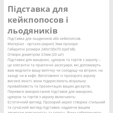
Підставка для
кейкпопосов і
льодяників
Підставка для льодяників або кейкпопсов.
Матеріал - оргскло (акрил) 3мм прозоре.
Габаритні розміри 240х100х70 (ШхГхВ).
Отвори діаметром 3,5мм (20 шт)
Підставки для макаронс, цукерок та тортів з акрилу –
це елегантні та практичні аксесуари, які допоможуть
вам виділити вашу випічку чи солодощі на вітрині, на
заході чи в кафе. Виготовлені із прозорого акрилу
високої якості, вони підкреслюють візуальну
привабливість та презентацію ваших десертів.
Переваги використання підставок для макаронс,
цукерок та тортів з акрилу включають:
Естетичний вигляд: Прозорий акрил створює стильний
та сучасний вигляд підставки, надаючи вашим
десертам елегантність та розкіш. Вони забезпечують