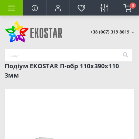
0
+38 (067) 319 8019
Подіум EKOSTAR П-обр 110х390х110
3мм