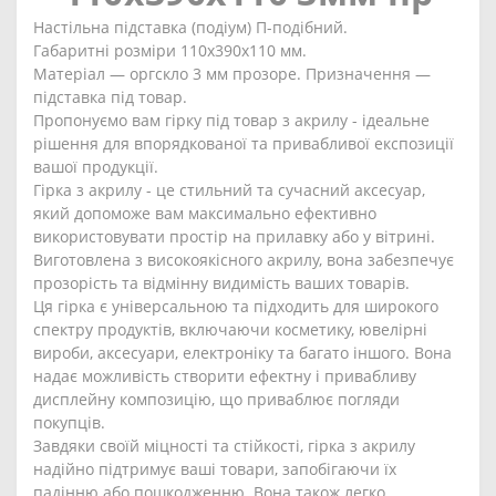
Настільна підставка (подіум) П-подібний.
Габаритні розміри 110х390х110 мм.
Матеріал — оргскло 3 мм прозоре. Призначення —
підставка під товар.
Пропонуємо вам гірку під товар з акрилу - ідеальне
рішення для впорядкованої та привабливої експозиції
вашої продукції.
Гірка з акрилу - це стильний та сучасний аксесуар,
який допоможе вам максимально ефективно
використовувати простір на прилавку або у вітрині.
Виготовлена з високоякісного акрилу, вона забезпечує
прозорість та відмінну видимість ваших товарів.
Ця гірка є універсальною та підходить для широкого
спектру продуктів, включаючи косметику, ювелірні
вироби, аксесуари, електроніку та багато іншого. Вона
надає можливість створити ефектну і привабливу
дисплейну композицію, що приваблює погляди
покупців.
Завдяки своїй міцності та стійкості, гірка з акрилу
надійно підтримує ваші товари, запобігаючи їх
падінню або пошкодженню. Вона також легко