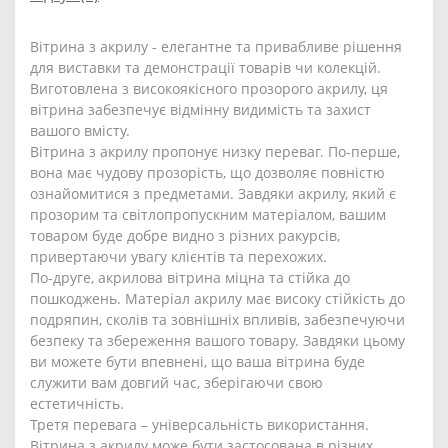
Вітрина з акрилу - елегантне та привабливе рішення
для виставки та демонстрації товарів чи колекцій.
Виготовлена з високоякісного прозорого акрилу, ця
вітрина забезпечує відмінну видимість та захист
вашого вмісту.
Вітрина з акрилу пропонує низку переваг. По-перше,
вона має чудову прозорість, що дозволяє повністю
ознайомитися з предметами. Завдяки акрилу, який є
прозорим та світлопропускним матеріалом, вашим
товаром буде добре видно з різних ракурсів,
привертаючи увагу клієнтів та перехожих.
По-друге, акрилова вітрина міцна та стійка до
пошкоджень. Матеріал акрилу має високу стійкість до
подряпин, сколів та зовнішніх впливів, забезпечуючи
безпеку та збереження вашого товару. Завдяки цьому
ви можете бути впевнені, що ваша вітрина буде
служити вам довгий час, зберігаючи свою
естетичність.
Третя перевага – універсальність використання.
Вітрина з акрилу може бути застосована в різних