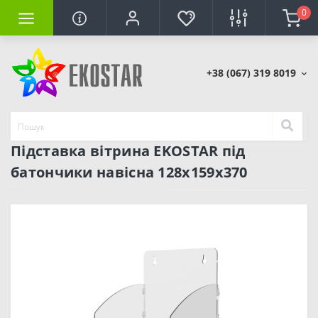
0
+38 (067) 319 8019
Підставка вітрина EKOSTAR під
батончики навісна 128х159х370