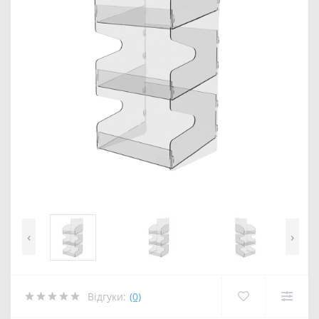
‹
›
Відгуки:
(0)