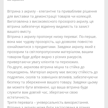
Вітрина з акрилу - елегантне та привабливе рішення
для виставки та демонстрації товарів чи колекцій.
Виготовлена з високоякісного прозорого акрилу, ця
вітрина забезпечує відмінну видимість та захист
вашого вмісту.
Вітрина з акрилу пропонує низку переваг. По-перше,
вона має чудову прозорість, що дозволяє повністю
ознайомитися з предметами. Завдяки акрилу, який є
прозорим та світлопропускним матеріалом, вашим
товаром буде добре видно з різних ракурсів,
привертаючи увагу клієнтів та перехожих.
По-друге, акрилова вітрина міцна та стійка до
пошкоджень. Матеріал акрилу має високу стійкість до
подряпин, сколів та зовнішніх впливів, забезпечуючи
безпеку та збереження вашого товару. Завдяки цьому
ви можете бути впевнені, що ваша вітрина буде
служити вам довгий час, зберігаючи свою
естетичність.
Третя перевага – універсальність використання.
Вітрина з акрилу може бути застосована в різних