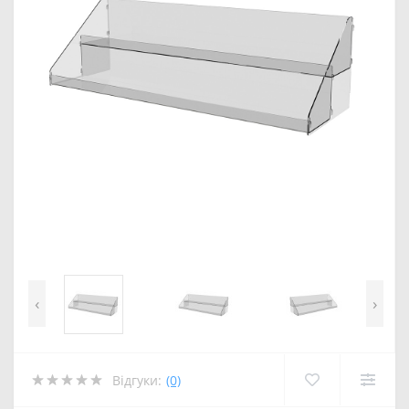
‹
›
Відгуки:
(0)