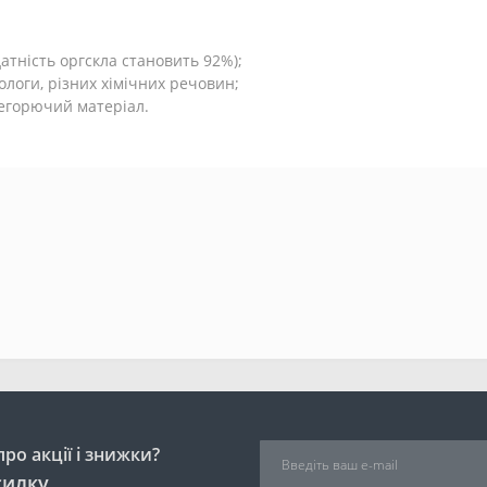
атність оргскла становить 92%);
ологи, різних хімічних речовин;
негорючий матеріал.
ро акції і знижки?
силку