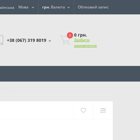
Мова
грн.
Валюта
Обліковий запис
0 грн.
0
+38 (067) 319 8019
Зробити
замовлення