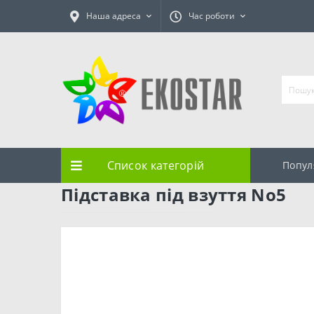
Наша адреса
Час роботи
Список категорій
Попул
Підставка під взуття No5