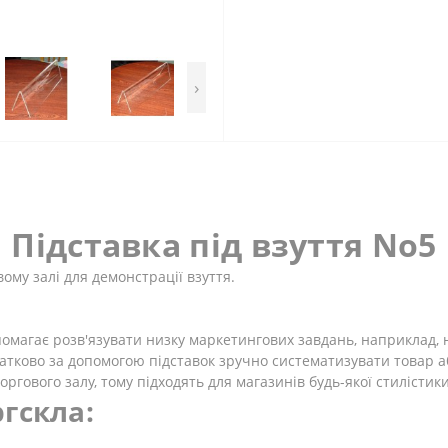
›
Підставка під взуття No5
вому залі для демонстрації взуття.
опомагає розв'язувати низку маркетингових завдань, наприклад,
атково за допомогою підставок зручно систематизувати товар а
гового залу, тому підходять для магазинів будь-якої стилістики
гскла: