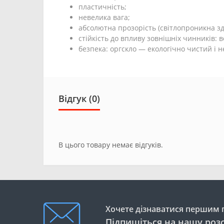
пластичність;
невелика вага;
абсолютна прозорість (світлопроникна зд
стійкість до впливу зовнішніх чинників: в
безпека: оргскло — екологічно чистий і 
Відгук (0)
В цього товару немає відгуків.
Хочете дізнаватися першим п
Підпишіться на нашу роз