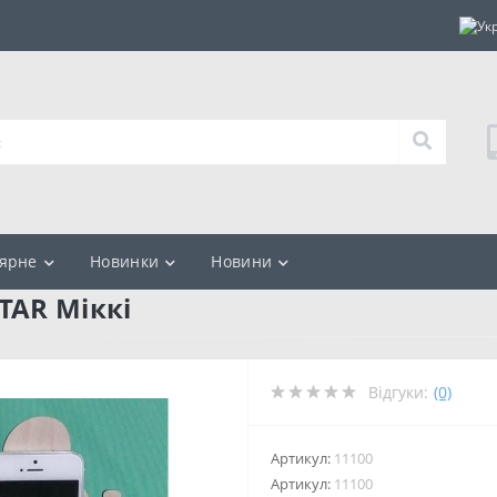
ярне
Новинки
Новини
TAR Міккі
Відгуки:
(0)
Артикул:
11100
Артикул:
11100