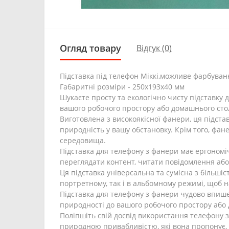
Огляд товару
Відгук (0)
Підставка під телефон Міккі,можливе фарбуван
Габаритні розміри - 250х193х40 мм
Шукаєте просту та екологічно чисту підставку 
вашого робочого простору або домашнього сто
Виготовлена з високоякісної фанери, ця підста
природність у вашу обстановку. Крім того, фа
середовища.
Підставка для телефону з фанери має ергономі
переглядати контент, читати повідомлення або
Ця підставка універсальна та сумісна з більшіс
портретному, так і в альбомному режимі, щоб 
Підставка для телефону з фанери чудово впише
природності до вашого робочого простору або 
Поліпшіть свій досвід використання телефону з
природною привабливістю, які вона пропонує, і