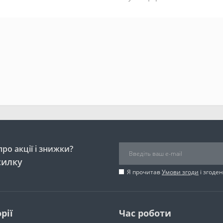
ро акції і знижки?
силку
Я прочитав
Умови згоди
і згоде
рії
Час роботи