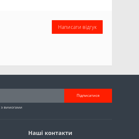
Написати відгук
Підписатися
н з вимогами
Наші контакти