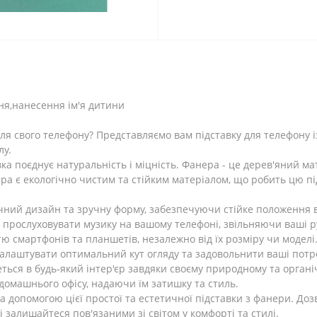
ня,нанесення ім'я дитини
для свого телефону? Представляємо вам підставку для телефону і
лу.
вка поєднує натуральність і міцність. Фанера - це дерев'яний ма
нера є екологічно чистим та стійким матеріалом, що робить цю 
чний дизайн та зручну форму, забезпечуючи стійке положення 
 прослуховувати музику на вашому телефоні, звільняючи ваші р
тю смартфонів та планшетів, незалежно від їх розміру чи моделі
налаштувати оптимальний кут огляду та задовольнити ваші потр
ться в будь-який інтер'єр завдяки своєму природному та органі
домашнього офісу, надаючи їм затишку та стиль.
а допомогою цієї простої та естетичної підставки з фанери. Доз
 залишайтеся пов'язаними зі світом у комфорті та стилі.