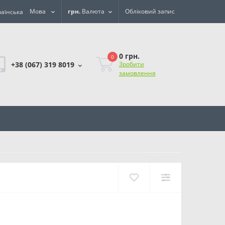
Мова
грн.
Валюта
Обліковий запис
0 грн.
0
+38 (067) 319 8019
Зробити
замовлення