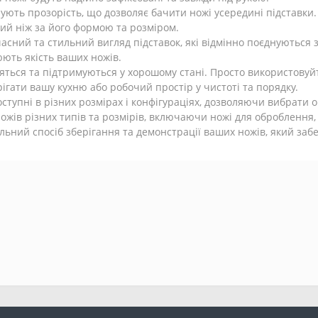
ують прозорість, що дозволяє бачити ножі усередині підставки.
ий ніж за його формою та розміром.
ний та стильний вигляд підставок, які відмінно поєднуються з 
ють якість ваших ножів.
стяться та підтримуються у хорошому стані. Просто використовуй
ігати вашу кухню або робочий простір у чистоті та порядку.
доступні в різних розмірах і конфігураціях, дозволяючи вибрати
ножів різних типів та розмірів, включаючи ножі для оброблення,
тильний спосіб зберігання та демонстрації ваших ножів, який заб