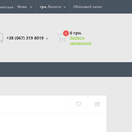
Мова
грн.
Валюта
Обліковий запис
0 грн.
0
+38 (067) 319 8019
Зробити
замовлення