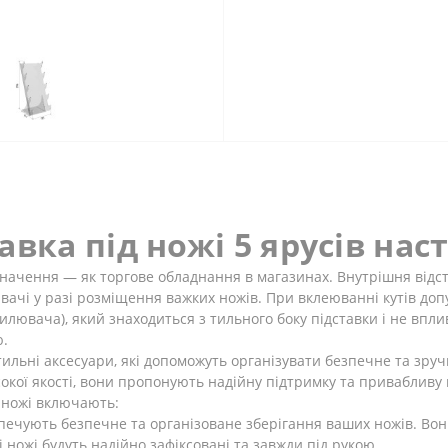
авка під ножі 5 ярусів нас
значення ― як торгове обладнання в магазинах. Внутрішня відс
ачі у разі розміщення важких ножів. При вклеюванні кутів доп
илювача), який знаходиться з тильного боку підставки і не вплив
ю.
стильні аксесуари, які допоможуть організувати безпечне та зру
сокої якості, вони пропонують надійну підтримку та привабливу
 ножі включають:
зпечують безпечне та організоване зберігання ваших ножів. Во
 ножі будуть надійно зафіксовані та завжди під рукою.