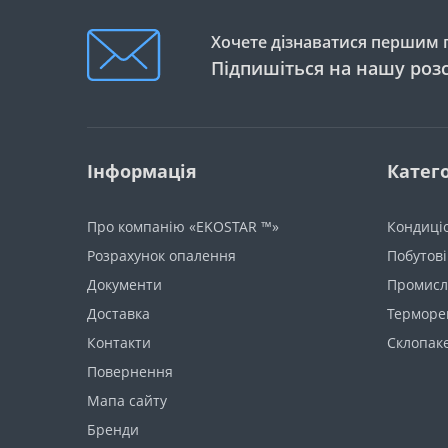
Хочете дізнаватися першим п
Підпишіться на нашу роз
Інформація
Катего
Про компанію «EKOSTAR ™»
Кондиці
Розрахунок опалення
Побутові
Документи
Промисло
Доставка
Терморе
Контакти
Склопак
Повернення
Мапа сайту
Бренди