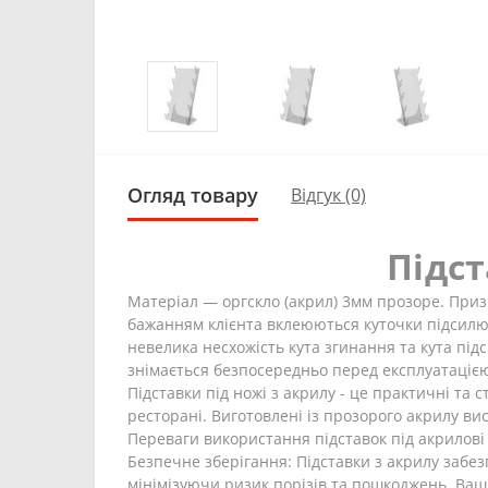
Огляд товару
Відгук (0)
Підст
Матеріал ― оргскло (акрил) 3мм прозоре. При
бажанням клієнта вклеюються куточки підсилюв
невелика несхожість кута згинання та кута підс
знімається безпосередньо перед експлуатаціє
Підставки під ножі з акрилу - це практичні та 
ресторані. Виготовлені із прозорого акрилу ви
Переваги використання підставок під акрилові
Безпечне зберігання: Підставки з акрилу забе
мінімізуючи ризик порізів та пошкоджень. Ваші