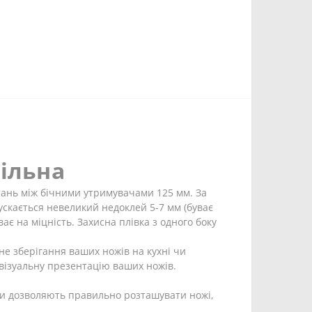
тільна
тань між бічними утримувачами 125 мм. За
ускається невеликий недоклей 5-7 мм (буває
ає на міцність. Захисна плівка з одного боку
чне зберігання ваших ножів на кухні чи
 візуальну презентацію ваших ножів.
ни дозволяють правильно розташувати ножі,