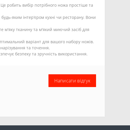
 Це робить вибір потрібного ножа простіше та
будь-яким інтер'єром кухні чи ресторану. Вони
те м'яку тканину та м'який миючий засіб для
 оптимальний варіант для вашого набору ножів.
 нарізування та точення.
езпечує безпеку та зручність використання.
Написати відгук