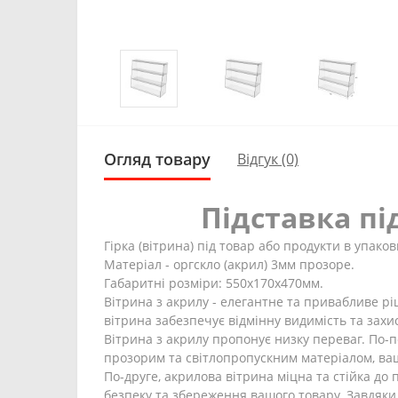
Огляд товару
Відгук (0)
Підставка пі
Гірка (вітрина) під товар або продукти в упаков
Матеріал - оргскло (акрил) 3мм прозоре.
Габаритні розміри: 550х170х470мм.
Вітрина з акрилу - елегантне та привабливе рі
вітрина забезпечує відмінну видимість та захис
Вітрина з акрилу пропонує низку переваг. По-
прозорим та світлопропускним матеріалом, ваш
По-друге, акрилова вітрина міцна та стійка до
безпеку та збереження вашого товару. Завдяки