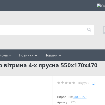
ярне
Новинки
Новини
р вітрина 4-х ярусна 550х170х470
Відгуки:
(0)
Виробник:
ЭКОСТАР
Артикул:
975