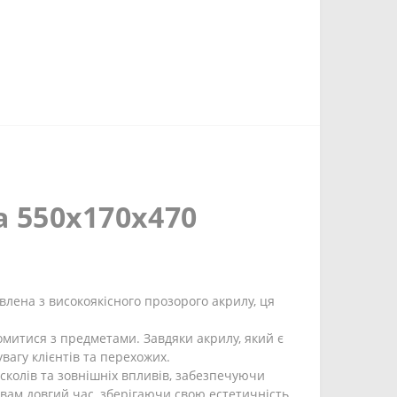
а 550х170х470
влена з високоякісного прозорого акрилу, ця
омитися з предметами. Завдяки акрилу, який є
агу клієнтів та перехожих.
 сколів та зовнішніх впливів, забезпечуючи
вам довгий час, зберігаючи свою естетичність.