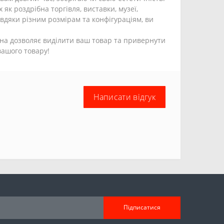
як роздрібна торгівля, виставки, музеї,
авдяки різним розмірам та конфігураціям, ви
она дозволяє виділити ваш товар та привернути
вашого товару!
Написати відгук
Підписатися