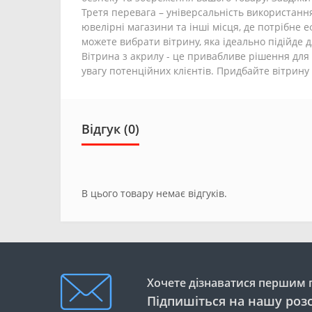
Третя перевага – універсальність використання.
ювелірні магазини та інші місця, де потрібне 
можете вибрати вітрину, яка ідеально підійде д
Вітрина з акрилу - це привабливе рішення для
увагу потенційних клієнтів. Придбайте вітрину 
Відгук (0)
В цього товару немає відгуків.
Хочете дізнаватися першим п
Підпишіться на нашу роз