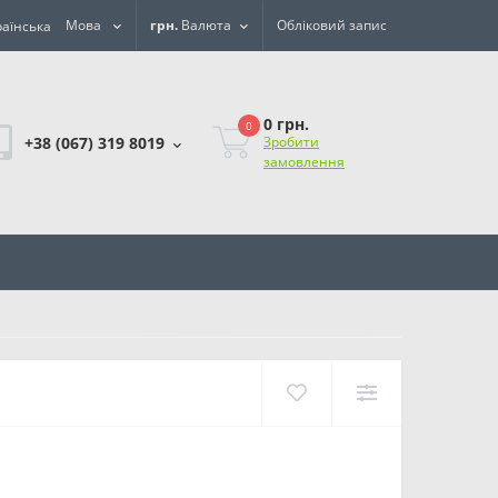
Мова
грн.
Валюта
Обліковий запис
0 грн.
0
+38 (067) 319 8019
Зробити
замовлення