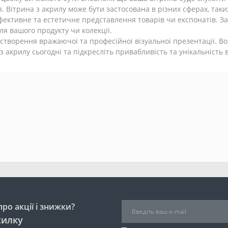
 Вітрина з акрилу може бути застосована в різних сферах, таких 
ефективне та естетичне представлення товарів чи експонатів. З
ля вашого продукту чи колекції.
 створення вражаючої та професійної візуальної презентації. В
з акрилу сьогодні та підкресліть привабливість та унікальність 
ро акції і знижки?
силку