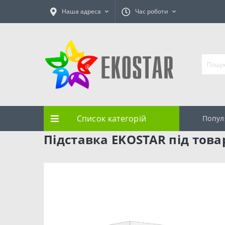
Наша адреса
Час роботи
Список категорій
Попул
Підставка EKOSTAR під това