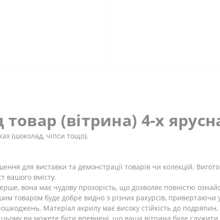
д товар (вітрина) 4-х ярусн
ках (шоколад, чіпси тощо).
шення для виставки та демонстрації товарів чи колекцій. Вигото
т вашого вмісту.
перше, вона має чудову прозорість, що дозволяє повністю ознай
им товаром буде добре видно з різних ракурсів, привертаючи ув
 пошкоджень. Матеріал акрилу має високу стійкість до подряпин,
 цьому ви можете бути впевнені, що ваша вітрина буде служити 