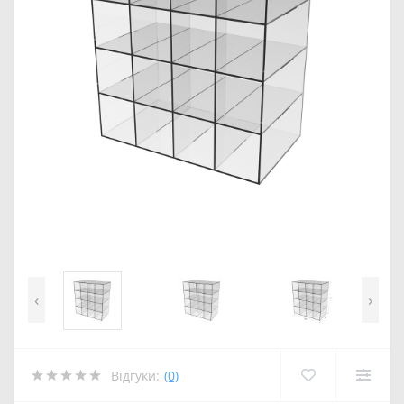
‹
›
Відгуки:
(0)