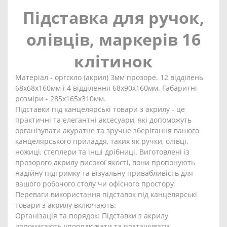
Підставка для ручок,
олівців, маркерів 16
клітинок
Матеріал - оргскло (акрил) 3мм прозоре. 12 відділень
68х68х160мм і 4 відділення 68х90х160мм. Габаритні
розміри - 285х165х310мм.
Підставки під канцелярські товари з акрилу - це
практичні та елегантні аксесуари, які допоможуть
організувати акуратне та зручне зберігання вашого
канцелярського приладдя, таких як ручки, олівці,
ножиці, степлери та інші дрібниці. Виготовлені із
прозорого акрилу високої якості, вони пропонують
надійну підтримку та візуальну привабливість для
вашого робочого столу чи офісного простору.
Переваги використання підставок під канцелярські
товари з акрилу включають:
Організація та порядок: Підставки з акрилу
допомагають упорядкувати та розташувати