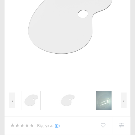
‹
›
Відгуки:
(0)