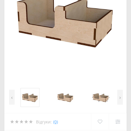
‹
›
Відгуки:
(0)