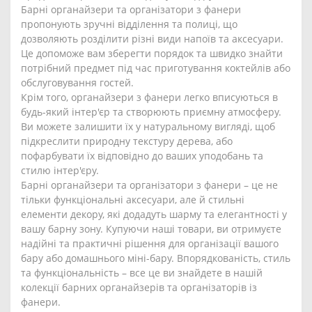
Барні органайзери та організатори з фанери
пропонують зручні відділення та полиці, що
дозволяють розділити різні види напоїв та аксесуари.
Це допоможе вам зберегти порядок та швидко знайти
потрібний предмет під час приготування коктейлів або
обслуговування гостей.
Крім того, органайзери з фанери легко вписуються в
будь-який інтер'єр та створюють приємну атмосферу.
Ви можете залишити їх у натуральному вигляді, щоб
підкреслити природну текстуру дерева, або
пофарбувати їх відповідно до ваших уподобань та
стилю інтер'єру.
Барні органайзери та організатори з фанери – це не
тільки функціональні аксесуари, але й стильні
елементи декору, які додадуть шарму та елегантності у
вашу барну зону. Купуючи наші товари, ви отримуєте
надійні та практичні рішення для організації вашого
бару або домашнього міні-бару. Впорядкованість, стиль
та функціональність – все це ви знайдете в нашій
колекції барних органайзерів та організаторів із
фанери.