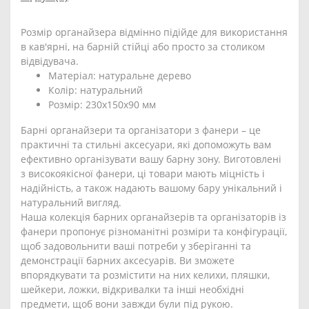
Розмір органайзера відмінно підійде для використання
в кав'ярні, на барній стійці або просто за столиком
відвідувача.
Матеріал: натуральне дерево
Колір: натуральний
Розмір: 230х150х90 мм
Барні органайзери та організатори з фанери – це
практичні та стильні аксесуари, які допоможуть вам
ефективно організувати вашу барну зону. Виготовлені
з високоякісної фанери, ці товари мають міцність і
надійність, а також надають вашому бару унікальний і
натуральний вигляд.
Наша колекція барних органайзерів та організаторів із
фанери пропонує різноманітні розміри та конфігурації,
щоб задовольнити ваші потреби у зберіганні та
демонстрації барних аксесуарів. Ви зможете
впорядкувати та розмістити на них келихи, пляшки,
шейкери, ложки, відкривалки та інші необхідні
предмети, щоб вони завжди були під рукою.