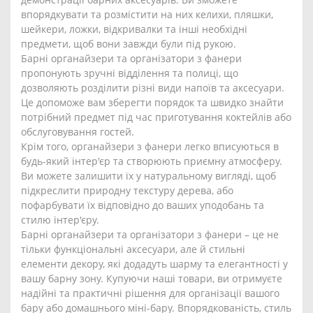
впорядкувати та розмістити на них келихи, пляшки,
шейкери, ложки, відкривалки та інші необхідні
предмети, щоб вони завжди були під рукою.
Барні органайзери та організатори з фанери
пропонують зручні відділення та полиці, що
дозволяють розділити різні види напоїв та аксесуари.
Це допоможе вам зберегти порядок та швидко знайти
потрібний предмет під час приготування коктейлів або
обслуговування гостей.
Крім того, органайзери з фанери легко вписуються в
будь-який інтер'єр та створюють приємну атмосферу.
Ви можете залишити їх у натуральному вигляді, щоб
підкреслити природну текстуру дерева, або
пофарбувати їх відповідно до ваших уподобань та
стилю інтер'єру.
Барні органайзери та організатори з фанери – це не
тільки функціональні аксесуари, але й стильні
елементи декору, які додадуть шарму та елегантності у
вашу барну зону. Купуючи наші товари, ви отримуєте
надійні та практичні рішення для організації вашого
бару або домашнього міні-бару. Впорядкованість, стиль