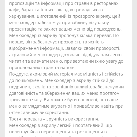
пропозицій та інформації про страви в ресторанах,
кафе, барах та інших закладах громадського
харчування. Виготовлений із прозорого акрилу, цей
менюхолдер забезпечує привабливу візуальну
презентацію та захист ваших меню від пошкоджень.
Менюхолдер із акрилу пропонує кілька переваг. По-
перше, він забезпечує прозорість та ясність
відображення інформації. Завдяки своїй прозорості,
акриловий менюхолдер дозволяє відвідувачам легко
читати та вивчати меню, привертаючи їхню увагу до
пропонованих страв та напоїв.
По-друге, акриловий матеріал має міцність і стійкість
до пошкоджень. Менюхолдер з акрилу стійкий до
подряпин, сколів та зовнішніх впливів, забезпечуючи
довговічність та збереження ваших меню протягом
тривалого часу. Ви можете бути впевнені, що ваше
меню виглядатиме акуратно і привабливо навіть при
інтенсивному використанні.
Третя перевага – зручність використання.
Менюхолдер з акрилу легкий і портативний, що
полегшує його переміщення та розміщення в