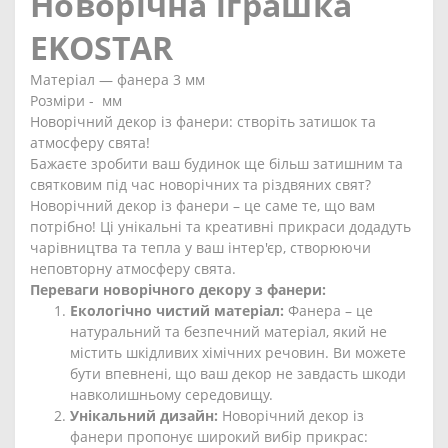
Новорічна іграшка
EKOSTAR
Матеріал ― фанера 3 мм
Розміри - мм
Новорічний декор із фанери: створіть затишок та
атмосферу свята!
Бажаєте зробити ваш будинок ще більш затишним та
святковим під час новорічних та різдвяних свят?
Новорічний декор із фанери – це саме те, що вам
потрібно! Ці унікальні та креативні прикраси додадуть
чарівництва та тепла у ваш інтер'єр, створюючи
неповторну атмосферу свята.
Переваги новорічного декору з фанери:
Екологічно чистий матеріал:
Фанера – це
натуральний та безпечний матеріал, який не
містить шкідливих хімічних речовин. Ви можете
бути впевнені, що ваш декор не завдасть шкоди
навколишньому середовищу.
Унікальний дизайн:
Новорічний декор із
фанери пропонує широкий вибір прикрас: