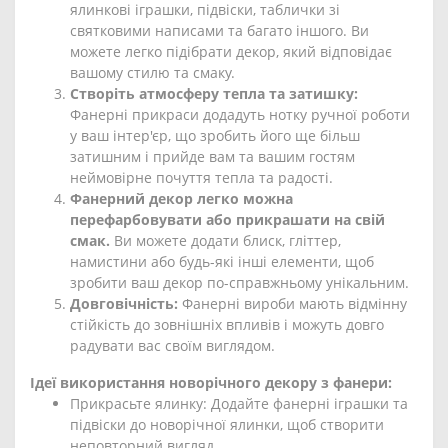
ялинкові іграшки, підвіски, таблички зі
святковими написами та багато іншого. Ви
можете легко підібрати декор, який відповідає
вашому стилю та смаку.
Створіть атмосферу тепла та затишку:
Фанерні прикраси додадуть нотку ручної роботи
у ваш інтер'єр, що зробить його ще більш
затишним і прийде вам та вашим гостям
неймовірне почуття тепла та радості.
Фанерний декор легко можна
перефарбовувати або прикрашати на свій
смак.
Ви можете додати блиск, гліттер,
намистини або будь-які інші елементи, щоб
зробити ваш декор по-справжньому унікальним.
Довговічність:
Фанерні вироби мають відмінну
стійкість до зовнішніх впливів і можуть довго
радувати вас своїм виглядом.
Ідеї використання новорічного декору з фанери:
Прикрасьте ялинку: Додайте фанерні іграшки та
підвіски до новорічної ялинки, щоб створити
неповторний вигляд.