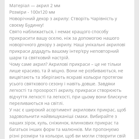
Матеріал ― акрил 2 мм
Розміри - 100х120 мм
Новорічний декор з акрилу: Створіть Чарівність у
своєму Будинку!
Свято наближається, і немає кращого способу
прикрасити вашу оселю, ніж за допомогою нашого
новорічного декору з акрилу. Наші унікальні акрилові
прикраси додадуть вашому інтер'єру неповторний
шарм та святковий настрій.
Чому саме акрил? Акрилові прикраси – це не тільки
лише красиво, та й міцно. Вони не розбиваються, не
вицвітають та зберігають яскраві кольори протягом
усього святкового сезону і навіть довше. Завдяки
легкості та прозорості акрилу, прикраси створюють
відчуття легкості та легкості, при цьому вони блискуче
переливаються на світлі.
У нас є широкий асортимент акрилових прикрас, щоб
задовольнити найвишуканіші смаки. Вибирайте з
наших зірок, куль, сніжинок, ялинкових прикрас та
багатьох інших форм та малюнків. Ми пропонуємо
різні розміри та кольори, щоб ви могли створити свій