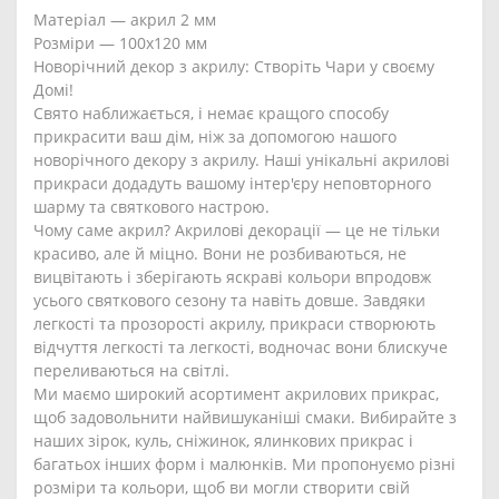
Матеріал — акрил 2 мм
Розміри — 100х120 мм
Новорічний декор з акрилу: Створіть Чари у своєму
Домі!
Свято наближається, і немає кращого способу
прикрасити ваш дім, ніж за допомогою нашого
новорічного декору з акрилу. Наші унікальні акрилові
прикраси додадуть вашому інтер'єру неповторного
шарму та святкового настрою.
Чому саме акрил? Акрилові декорації — це не тільки
красиво, але й міцно. Вони не розбиваються, не
вицвітають і зберігають яскраві кольори впродовж
усього святкового сезону та навіть довше. Завдяки
легкості та прозорості акрилу, прикраси створюють
відчуття легкості та легкості, водночас вони блискуче
переливаються на світлі.
Ми маємо широкий асортимент акрилових прикрас,
щоб задовольнити найвишуканіші смаки. Вибирайте з
наших зірок, куль, сніжинок, ялинкових прикрас і
багатьох інших форм і малюнків. Ми пропонуємо різні
розміри та кольори, щоб ви могли створити свій