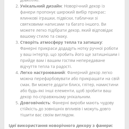
Унікальний дизайн
: Новорічний декор із
фанери пропонує широкий вибір прикрас:
ялинкові іграшки, підвіски, таблички зі
святковими написами та багато іншого. Ви
можете легко підібрати декор, який відповідає
вашому стилю та смаку.
Створіть атмосферу тепла та затишку
:
Фанерні прикраси додадуть нотку ручної роботи
у ваш інтер'єр, що зробить його ще затишнішим і
прийде вам і вашим гостям непередаване
відчуття тепла та радості.
Легко настроюваний
: Фанерний декор легко
можна перефарбовувати або прикрашати на свій
смак. Ви можете додати блиск, глітер, намистини
або будь-які інші елементи, щоб зробити ваш
декор по-справжньому унікальним.
Довговічність
: Фанерні вироби мають чудову
стійкість до зовнішніх впливів і можуть довго
тішити вас своїм виглядом.
Ідеї використання новорічного декору з фанери: