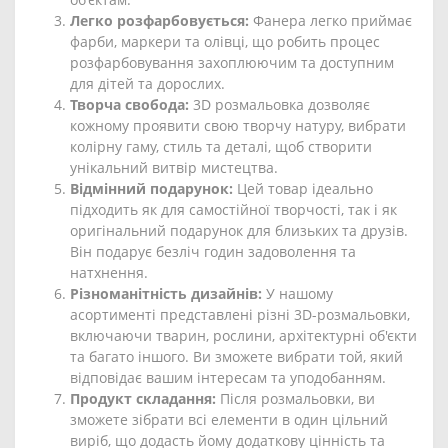
Легко розфарбовується:
Фанера легко приймає
фарби, маркери та олівці, що робить процес
розфарбовування захоплюючим та доступним
для дітей та дорослих.
Творча свобода:
3D розмальовка дозволяє
кожному проявити свою творчу натуру, вибрати
колірну гаму, стиль та деталі, щоб створити
унікальний витвір мистецтва.
Відмінний подарунок:
Цей товар ідеально
підходить як для самостійної творчості, так і як
оригінальний подарунок для близьких та друзів.
Він подарує безліч годин задоволення та
натхнення.
Різноманітність дизайнів:
У нашому
асортименті представлені різні 3D-розмальовки,
включаючи тварин, рослини, архітектурні об'єкти
та багато іншого. Ви зможете вибрати той, який
відповідає вашим інтересам та уподобанням.
Продукт складання:
Після розмальовки, ви
зможете зібрати всі елементи в один цільний
виріб, що додасть йому додаткову цінність та