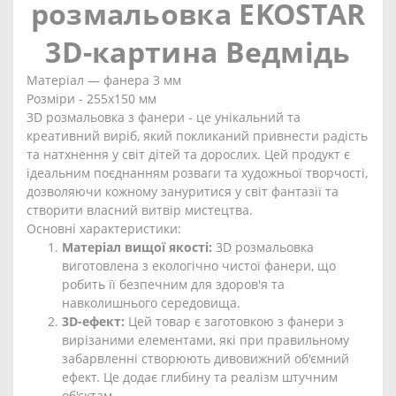
розмальовка EKOSTAR
3D-картина Ведмідь
Матеріал ― фанера 3 мм
Розміри - 255х150 мм
3D розмальовка з фанери - це унікальний та
креативний виріб, який покликаний привнести радість
та натхнення у світ дітей та дорослих. Цей продукт є
ідеальним поєднанням розваги та художньої творчості,
дозволяючи кожному зануритися у світ фантазії та
створити власний витвір мистецтва.
Основні характеристики:
Матеріал вищої якості:
3D розмальовка
виготовлена з екологічно чистої фанери, що
робить її безпечним для здоров'я та
навколишнього середовища.
3D-ефект:
Цей товар є заготовкою з фанери з
вирізаними елементами, які при правильному
забарвленні створюють дивовижний об'ємний
ефект. Це додає глибину та реалізм штучним
об'єктам.