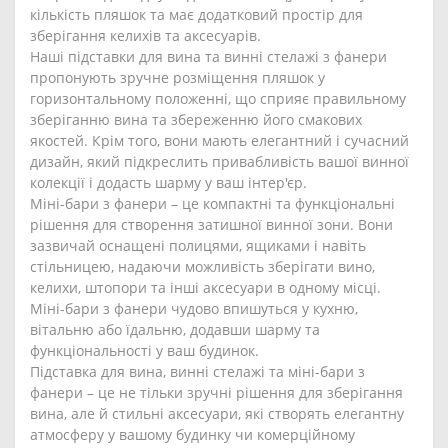
кількість пляшок та має додатковий простір для
зберігання келихів та аксесуарів.
Наші підставки для вина та винні стелажі з фанери
пропонують зручне розміщення пляшок у
горизонтальному положенні, що сприяє правильному
зберіганню вина та збереженню його смакових
якостей. Крім того, вони мають елегантний і сучасний
дизайн, який підкреслить привабливість вашої винної
колекції і додасть шарму у ваш інтер'єр.
Міні-бари з фанери – це компактні та функціональні
рішення для створення затишної винної зони. Вони
зазвичай оснащені полицями, ящиками і навіть
стільницею, надаючи можливість зберігати вино,
келихи, штопори та інші аксесуари в одному місці.
Міні-бари з фанери чудово впишуться у кухню,
вітальню або їдальню, додавши шарму та
функціональності у ваш будинок.
Підставка для вина, винні стелажі та міні-бари з
фанери – це не тільки зручні рішення для зберігання
вина, але й стильні аксесуари, які створять елегантну
атмосферу у вашому будинку чи комерційному