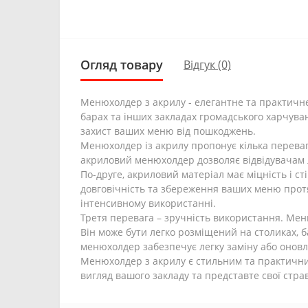
Огляд товару
Відгук (0)
Менюхолдер з акрилу - елегантне та практичне
барах та інших закладах громадського харчува
захист ваших меню від пошкоджень.
Менюхолдер із акрилу пропонує кілька переваг.
акриловий менюхолдер дозволяє відвідувачам 
По-друге, акриловий матеріал має міцність і с
довговічність та збереження ваших меню прот
інтенсивному використанні.
Третя перевага – зручність використання. Мен
Він може бути легко розміщений на столиках, б
менюхолдер забезпечує легку заміну або онов
Менюхолдер з акрилу є стильним та практични
вигляд вашого закладу та представте свої стра