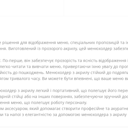
 рішення для відображення меню, спеціальних пропозицій та ін
ння. Виготовлений із прозорого акрилу, цей менюхолдер забезп
 По-перше, він забезпечує прозорість та ясність відображення і
легко читати та вивчати меню, привертаючи їхню увагу до проп
тійкість до пошкоджень. Менюхолдер з акрилу стійкий до подряпи
ягом тривалого часу. Ви можете бути впевнені, що ваше меню в
юхолдер з акрилу легкий і портативний, що полегшує його пере
арній стійці або на інших поверхнях, забезпечуючи зручний дост
лення меню, що полегшує роботу персоналу.
м аксесуаром, який допомагає створити професійне та акуратне
ви та напої з елегантністю за допомогою менюхолдера з акрилу 