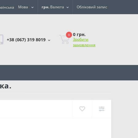
Мова
грн.
Валюта
Обліковий запис
0 грн.
0
+38 (067) 319 8019
Зробити
замовлення
ка.