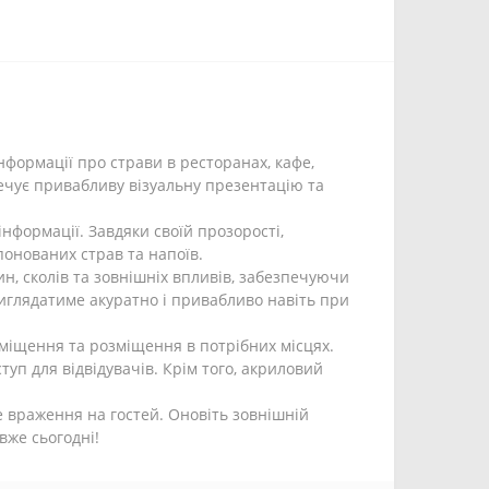
формації про страви в ресторанах, кафе,
ечує привабливу візуальну презентацію та
нформації. Завдяки своїй прозорості,
онованих страв та напоїв.
н, сколів та зовнішніх впливів, забезпечуючи
иглядатиме акуратно і привабливо навіть при
міщення та розміщення в потрібних місцях.
уп для відвідувачів. Крім того, акриловий
 враження на гостей. Оновіть зовнішній
вже сьогодні!