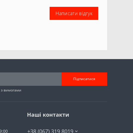
Написати відгук
Підписатися
н з вимогами
Наші контакти
+38 (067) 319 8019
9:00