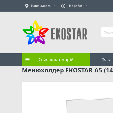
Наша адреса
Час роботи
Список категорій
Попул
Менюхолдер EKOSTAR А5 (14