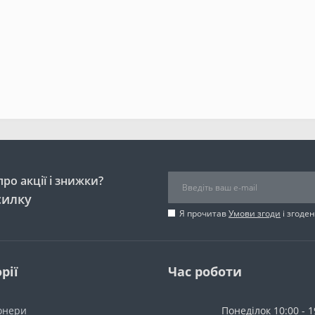
ро акції і знижки?
силку
Я прочитав
Умови згоди
і згоде
рії
Час роботи
онери
Понеділок 10:00 - 1