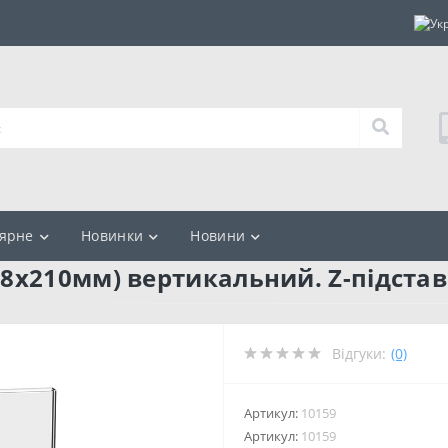
ярне
Новинки
Новини
8х210мм) вертикальний. Z-підстав
Відгуки:
(0)
Артикул:
10159
Артикул:
10159