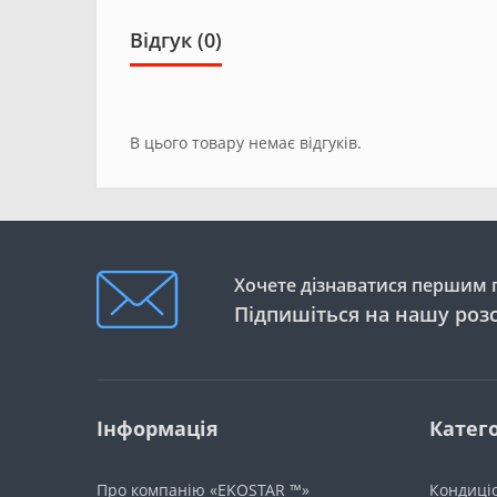
Відгук (0)
В цього товару немає відгуків.
Хочете дізнаватися першим п
Підпишіться на нашу роз
Інформація
Катего
Про компанію «EKOSTAR ™»
Кондиці