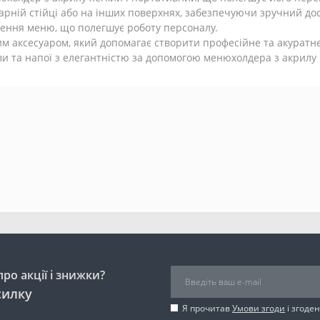
арній стійці або на інших поверхнях, забезпечуючи зручний дост
лення меню, що полегшує роботу персоналу.
м аксесуаром, який допомагає створити професійне та акуратне
ви та напої з елегантністю за допомогою менюхолдера з акрилу 
ро акції і знижки?
силку
Я прочитав
Умови згоди
і згоде