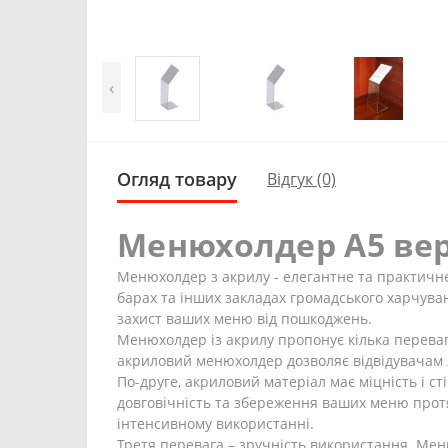
‹
Огляд товару
Відгук (0)
Менюхолдер А5 ве
Менюхолдер з акрилу - елегантне та практичне
барах та інших закладах громадського харчува
захист ваших меню від пошкоджень.
Менюхолдер із акрилу пропонує кілька переваг.
акриловий менюхолдер дозволяє відвідувачам 
По-друге, акриловий матеріал має міцність і с
довговічність та збереження ваших меню прот
інтенсивному використанні.
Третя перевага – зручність використання. Мен