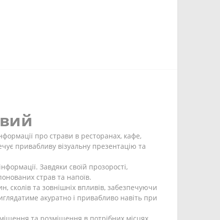
овий
формації про страви в ресторанах, кафе,
ечує привабливу візуальну презентацію та
нформації. Завдяки своїй прозорості,
онованих страв та напоїв.
н, сколів та зовнішніх впливів, забезпечуючи
иглядатиме акуратно і привабливо навіть при
міщення та розміщення в потрібних місцях.