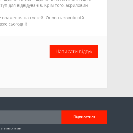
уп для відвідувачів. Крім того, акриловий
 враження на гостей. Оновіть зовнішній
вже сьогодні!
Написати відгук
Підписатися
н з вимогами