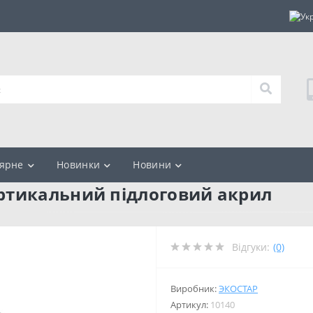
ярне
Новинки
Новини
ртикальний підлоговий акрил
Відгуки:
(0)
Виробник:
ЭКОСТАР
Артикул:
10140