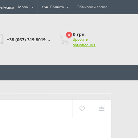
Мова
грн.
Валюта
Обліковий запис
0 грн.
0
+38 (067) 319 8019
Зробити
замовлення