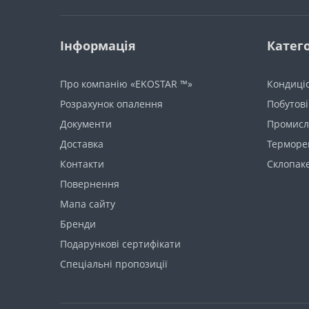
Інформація
Катего
Про компанію «EKOSTAR ™»
Кондиці
Розрахунок опалення
Побутові
Документи
Промисло
Доставка
Терморе
Контакти
Склопак
Повернення
Мапа сайту
Бренди
Подарункові сертифікати
Спеціальні пропозиції