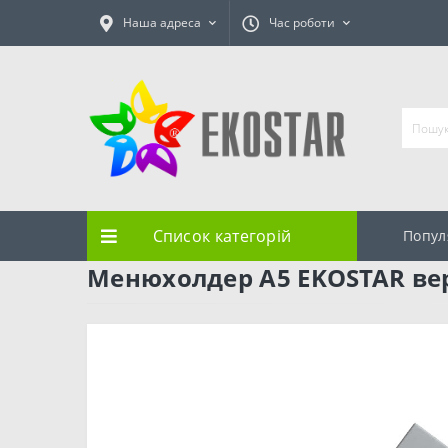
Наша адреса
Час роботи
Список категорій
Попул
Менюхолдер А5 EKOSTAR ве