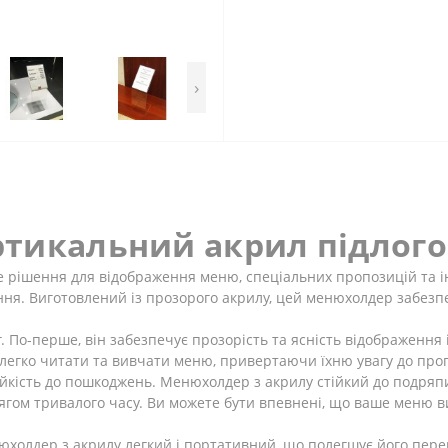
›
ртикальний акрил підлог
 рішення для відображення меню, спеціальних пропозицій та ін
ння. Виготовлений із прозорого акрилу, цей менюхолдер забезп
 По-перше, він забезпечує прозорість та ясність відображення і
легко читати та вивчати меню, привертаючи їхню увагу до проп
тійкість до пошкоджень. Менюхолдер з акрилу стійкий до подряпи
ягом тривалого часу. Ви можете бути впевнені, що ваше меню в
юхолдер з акрилу легкий і портативний, що полегшує його пере