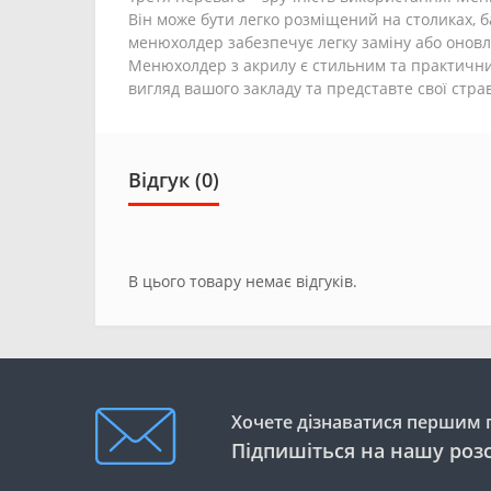
Він може бути легко розміщений на столиках, б
менюхолдер забезпечує легку заміну або онов
Менюхолдер з акрилу є стильним та практични
вигляд вашого закладу та представте свої стра
Відгук (0)
В цього товару немає відгуків.
Хочете дізнаватися першим п
Підпишіться на нашу роз