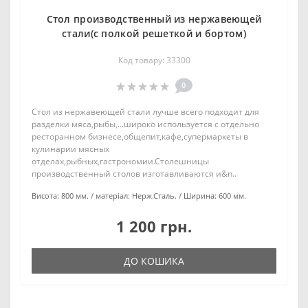
Стол производственный из нержавеющей
стали(с полкой решеткой и бортом)
Код товару: 33300
0
Стол из нержавеющей стали лучше всего подходит для
разделки мяса,рыбы,...широко используется с отдельно
ресторанном бизнесе,общепит,кафе,супермаркеты в
кулинарии мясных
отделах,рыбных,гастрономии.Столешницы
производственный столов изготавливаются и&n..
Висота:
800 мм.
матеріал:
Нерж.Сталь.
Ширина:
600 мм.
1 200 грн.
ДО КОШИКА