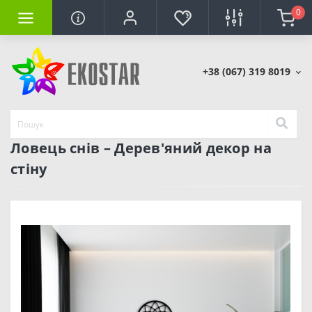
0
+38 (067) 319 8019
Ловець снів – Дерев'яний декор на
стіну