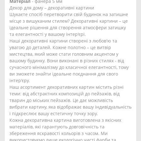
Матеріал
- фанера 5 мм
Декор для дому – декоративні картини
Шукаєте спосіб перетворити свій будинок на затишне
місце з вишуканим стилем? Декоративні картини – це
ідеальне рішення для створення атмосфери затишку
та елегантності у вашому інтер'єрі.
Наші декоративні картини створені з любов'ю та
увагою до деталей. Кожне полотно – це витвір
мистецтва, який може стати головним акцентом у
вашому будинку. Вони виконані в різних стилях - від
сучасного мінімалізму до класичної елегантності, тому
ви зможете знайти ідеальне поєднання для свого
інтер'єру.
Наш асортимент декоративних картин містить різні
теми: від абстрактних композицій до пейзажів, від
тварин до міських пейзажів. Це дає можливість
вибрати картину, яка відображає вашу індивідуальність
і підкреслює вашу естетичну точку зору.
Кожна декоративна картина виготовлена з якісних
матеріалів, які гарантують довговічність та
збереження яскравості кольорів з часом. Ми
використовуємо лише екологічно чисті фарби та