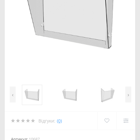
‹
›
Відгуки:
(0)
Артикул:
10687