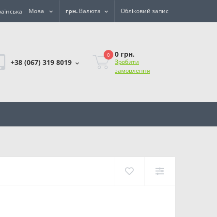
Мова
грн.
Валюта
Обліковий запис
0 грн.
0
+38 (067) 319 8019
Зробити
замовлення