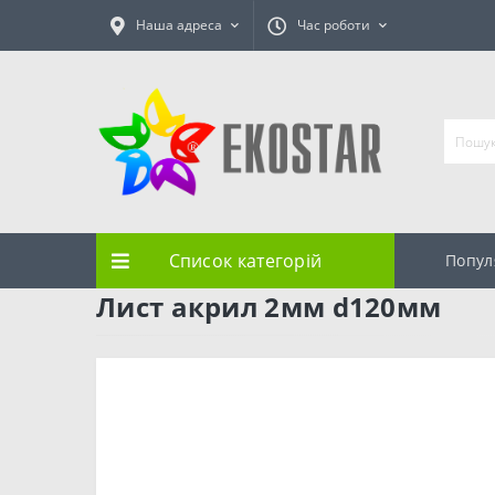
Наша адреса
Час роботи
Список категорій
Попул
Лист акрил 2мм d120мм