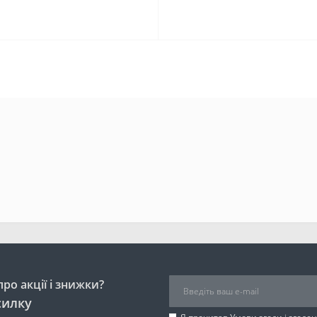
ро акції і знижки?
силку