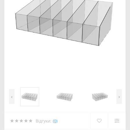
‹
›
Відгуки:
(0)