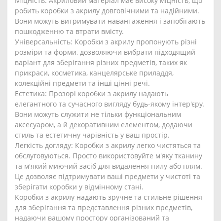
Міцність: Акриловий матеріал має високу міцність, що
робить коробки з акрилу довговічними та надійними.
Вони можуть витримувати навантаження і запобігають
пошкодженню та втрати вмісту.
Універсальність: Коробки з акрилу пропонують різні
розміри та форми, дозволяючи вибрати підходящий
варіант для зберігання різних предметів, таких як
прикраси, косметика, канцелярське приладдя,
колекційні предмети та інші цінні речі.
Естетика: Прозорі коробки з акрилу надають
елегантного та сучасного вигляду будь-якому інтер'єру.
Вони можуть служити не тільки функціональним
аксесуаром, а й декоративним елементом, додаючи
стиль та естетичну чарівність у ваш простір.
Легкість догляду: Коробки з акрилу легко чистяться та
обслуговуються. Просто використовуйте м'яку тканину
та м'який миючий засіб для видалення пилу або плям.
Це дозволяє підтримувати ваші предмети у чистоті та
зберігати коробки у відмінному стані.
Коробки з акрилу надають зручне та стильне рішення
для зберігання та представлення різних предметів,
надаючи вашому простору організований та