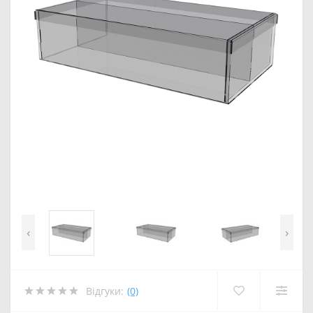
‹
›
Відгуки:
(0)