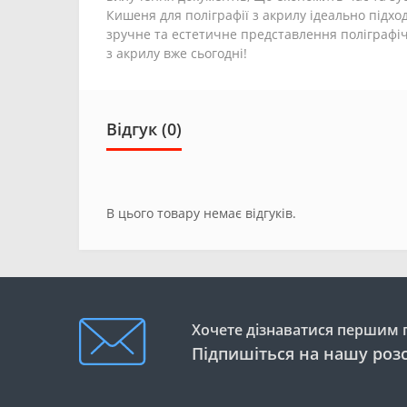
Кишеня для поліграфії з акрилу ідеально підход
зручне та естетичне представлення поліграфіч
з акрилу вже сьогодні!
Відгук (0)
В цього товару немає відгуків.
Хочете дізнаватися першим п
Підпишіться на нашу роз