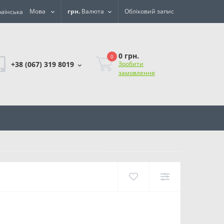
Мова
грн.
Валюта
Обліковий запис
0 грн.
0
+38 (067) 319 8019
Зробити
замовлення