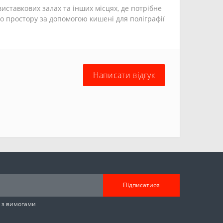
виставкових залах та інших місцях, де потрібне
о простору за допомогою кишені для поліграфії
Написати відгук
Підписатися
н з вимогами