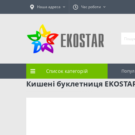
Наша адреса
Час роботи
Список категорій
Попул
Кишені буклетниця EKOSTAR