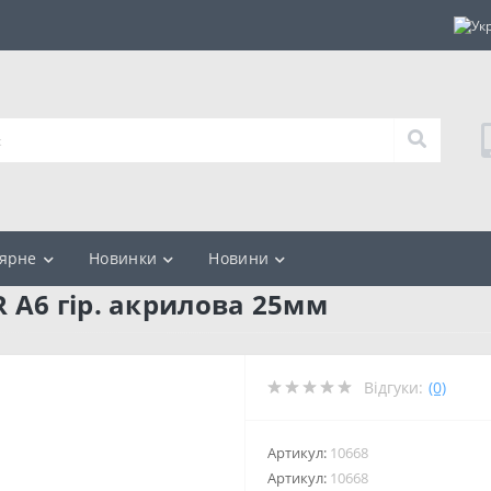
ярне
Новинки
Новини
 А6 гір. акрилова 25мм
Відгуки:
(0)
Артикул:
10668
Артикул:
10668