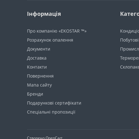
Інформація
Катего
Про компанію «EKOSTAR ™»
Кондиці
Розрахунок опалення
Побутові
Документи
Промисло
Доставка
Терморе
Контакти
Склопак
Повернення
Мапа сайту
Бренди
Подарункові сертифікати
Спеціальні пропозиції
Створено
OpenCart