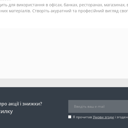
ить для використання в офісах, банках, ресторанах, магазинах, 
них матеріалів. Створіть акуратний та професійний вигляд свог
ро акції і знижки?
силку
Я прочитав
Умови згоди
і згоде