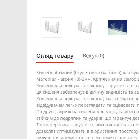
Огляд товару
Відгук (0)
Кишені об'ємний (бкулетница настінна) для бук
Матеріал - акрил 1,8-2мм. Кріплення на саморі
Кишеня для поліграфії з акрилу - зручне та ес
ця кишеня забезпечує відмінну видимість та за
Кишеня для поліграфії з акрилу має кілька пере
відвідувачам легко переглядати та оцінювати 
По-друге, акрилова кишеня має міцну та довгов
стійким до подряпин та ударів, що гарантує до
Третя перевага - зручність використання та ек
дозволяє оптимізувати використання простору т
вилучення документів, що економить час та зу