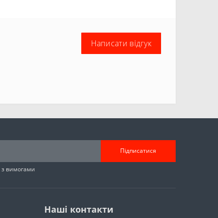
Написати відгук
Підписатися
н з вимогами
Наші контакти