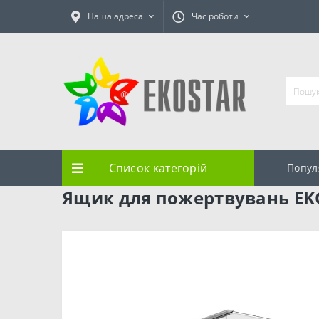
Наша адреса
Час роботи
Список категорій
Попул
Ящик для пожертвувань EK