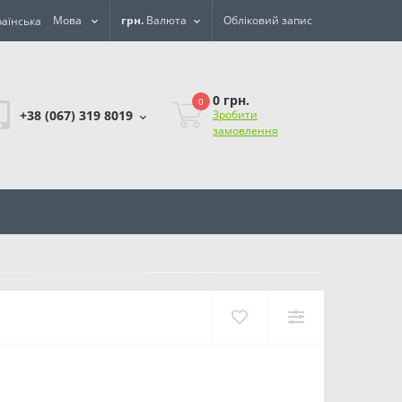
Мова
грн.
Валюта
Обліковий запис
0 грн.
0
+38 (067) 319 8019
Зробити
замовлення