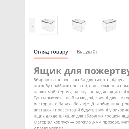
‹
Огляд товару
Відгук (0)
Ящик для пожертву
Збирають грошові засоби для тих, хто відчуває
потребу подібних проєктів, наша компанія нама
наших майстернях, налічує понад двадцять різ
Тут ви зможете знайти моделі, зручні для засто
ресторанах, барах або кафе. Для збирання грош
виставок і презентацій будуть зручні у викори
Ящик длядень (ящик для збирання грошей, ящик
Матеріал корпусу — оргскло 3-мм прозоре, Мат
у пазах уперед.