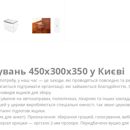
›
вань 450х300х350 у Києві
 потребу, у наш час — це заходи, які проводяться повсюдно та р
гається підтримати організації, які займаються благодійністю. 
новидів ящиків для збору.
сування на автозаправах, поліклініках, лікарнях та інших заклад
ей у церкви виробляються спеціальні ємності, так звані церковн
станні підлогові ящики.
 для анкет). Призначення: збирання грошей, голосування, виб
еріал кришки — оргскло 2-мм прозоре. Передбачено вушко для 