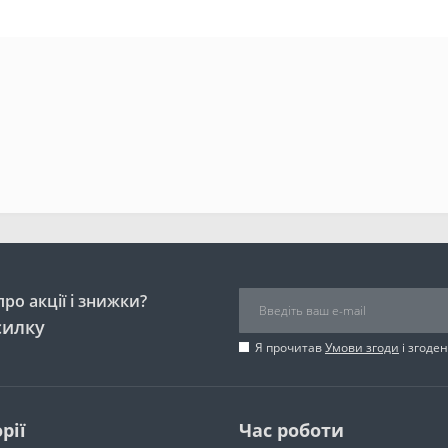
ро акції і знижки?
силку
Я прочитав
Умови згоди
і згоде
рії
Час роботи