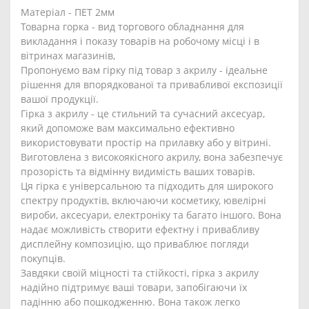
Матеріал - ПЕТ 2мм
Товарна горка - вид торгового обладнання для
викладання і показу товарів на робочому місці і в
вітринах магазинів,
Пропонуємо вам гірку під товар з акрилу - ідеальне
рішення для впорядкованої та привабливої експозиції
вашої продукції.
Гірка з акрилу - це стильний та сучасний аксесуар,
який допоможе вам максимально ефективно
використовувати простір на прилавку або у вітрині.
Виготовлена з високоякісного акрилу, вона забезпечує
прозорість та відмінну видимість ваших товарів.
Ця гірка є універсальною та підходить для широкого
спектру продуктів, включаючи косметику, ювелірні
вироби, аксесуари, електроніку та багато іншого. Вона
надає можливість створити ефектну і привабливу
дисплейну композицію, що приваблює погляди
покупців.
Завдяки своїй міцності та стійкості, гірка з акрилу
надійно підтримує ваші товари, запобігаючи їх
падінню або пошкодженню. Вона також легко