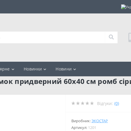
ярне
Новинки
Новини
ок придверний 60x40 см ромб сір
Відгуки:
(0)
Виробник:
ЭКОСТАР
Артикул:
1201