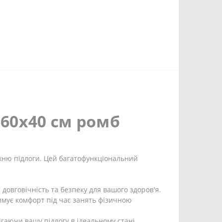
60x40 см ромб
хню підлоги. Цей багатофункціональний
 довговічність та безпеку для вашого здоров'я.
римує комфорт під час занять фізичною
гаючи вашу підлогу в ідеальному стані.