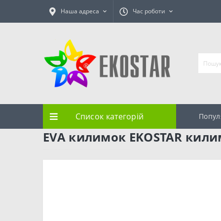
Наша адреса
Час роботи
Список категорій
Попул
EVA килимок EKOSTAR килим