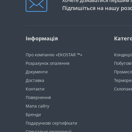
Хочете дізнаватися першим п
Підпишіться на нашу роз
Інформація
Катего
Про компанію «EKOSTAR ™»
Кондиці
Розрахунок опалення
Побутові
Документи
Промисло
Доставка
Терморе
Контакти
Склопак
Повернення
Мапа сайту
Бренди
Подарункові сертифікати
Спеціальні пропозиції