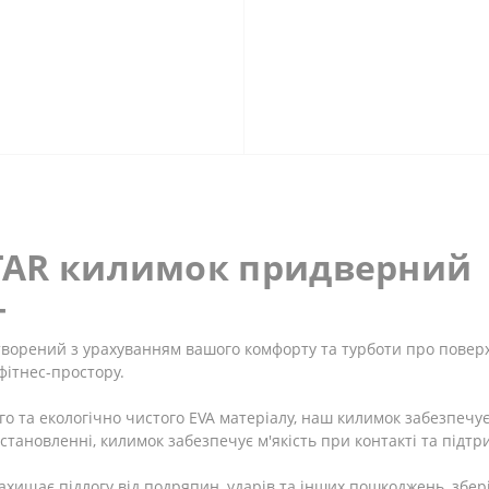
TAR килимок придверний 
т
творений з урахуванням вашого комфорту та турботи про повер
фітнес-простору.
го та екологічно чистого EVA матеріалу, наш килимок забезпечує
становленні, килимок забезпечує м'якість при контакті та підт
хищає підлогу від подряпин, ударів та інших пошкоджень, збері