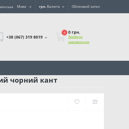
Мова
грн.
Валюта
Обліковий запис
0 грн.
0
+38 (067) 319 8019
Зробити
замовлення
ий чорний кант