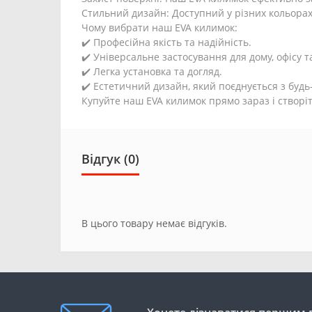
Стильний дизайн: Доступний у різних кольорах 
Чому вибрати наш EVA килимок:
✔️ Професійна якість та надійність.
✔️ Універсальне застосування для дому, офісу 
✔️ Легка установка та догляд.
✔️ Естетичний дизайн, який поєднується з будь-
Купуйте наш EVA килимок прямо зараз і створі
Відгук (0)
В цього товару немає відгуків.