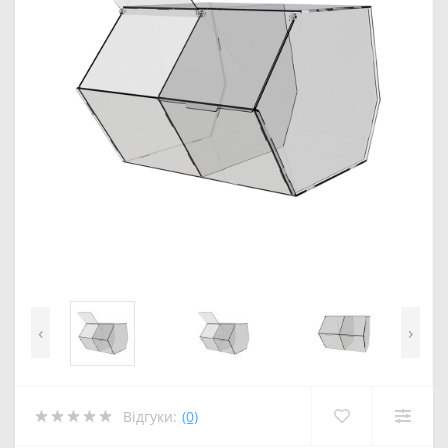
‹
›
Відгуки:
(0)