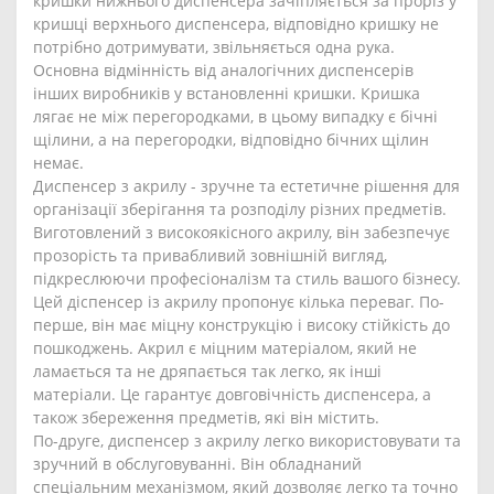
кришки нижнього диспенсера зачіпляється за проріз у
кришці верхнього диспенсера, відповідно кришку не
потрібно дотримувати, звільняється одна рука.
Основна відмінність від аналогічних диспенсерів
інших виробників у встановленні кришки. Кришка
лягає не між перегородками, в цьому випадку є бічні
щілини, а на перегородки, відповідно бічних щілин
немає.
Диспенсер з акрилу - зручне та естетичне рішення для
організації зберігання та розподілу різних предметів.
Виготовлений з високоякісного акрилу, він забезпечує
прозорість та привабливий зовнішній вигляд,
підкреслюючи професіоналізм та стиль вашого бізнесу.
Цей діспенсер із акрилу пропонує кілька переваг. По-
перше, він має міцну конструкцію і високу стійкість до
пошкоджень. Акрил є міцним матеріалом, який не
ламається та не дряпається так легко, як інші
матеріали. Це гарантує довговічність диспенсера, а
також збереження предметів, які він містить.
По-друге, диспенсер з акрилу легко використовувати та
зручний в обслуговуванні. Він обладнаний
спеціальним механізмом, який дозволяє легко та точно