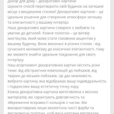
Декор для дому – декоративні картини
Шукаєте спосіб перетворити свій будинок на затишне
місце з вишуканим стилем? Декоративні картини – це
ідеальне рішення для створення атмосфери затишку
та елегантності у вашому інтер'єрі.
Наші декоративні картини створені з любов'ю та
увагою до деталей. Кожне полотно – це витвір
мистецтва, який може стати головним акцентом у
вашому будинку. Вони виконані в різних стилях - від
сучасного мінімалізму до класичної елегантності, тому
ви зможете знайти ідеальне поєднання для свого
інтер'єру.
Наш асортимент декоративних картин містить різні
теми: від абстрактних композицій до пейзажів, від
тварин до міських пейзажів. Це дає можливість
вибрати картину, яка відображає вашу індивідуальність
і підкреслює вашу естетичну точку зору.
Кожна декоративна картина виготовлена з якісних
матеріалів, які гарантують довговічність та
збереження яскравості кольорів з часом. Ми
використовуємо лише екологічно чисті фарби та
високоякісні полотна, щоб ваші картини виглядали