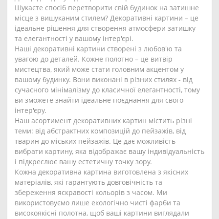
Шукаєте спосіб перетворити свій будинок на затишне
місце з вишуканим стилем? Декоративні картини – це
ідеальне рішення для створення атмосфери затишку
та елегантності у вашому інтер'єрі.
Наші декоративні картини створені з любов'ю та
увагою до деталей. Кожне полотно – це витвір
мистецтва, який може стати головним акцентом у
вашому будинку. Вони виконані в різних стилях - від
сучасного мінімалізму до класичної елегантності, тому
ви зможете знайти ідеальне поєднання для свого
інтер'єру.
Наш асортимент декоративних картин містить різні
теми: від абстрактних композицій до пейзажів, від
тварин до міських пейзажів. Це дає можливість
вибрати картину, яка відображає вашу індивідуальність
і підкреслює вашу естетичну точку зору.
Кожна декоративна картина виготовлена з якісних
матеріалів, які гарантують довговічність та
збереження яскравості кольорів з часом. Ми
використовуємо лише екологічно чисті фарби та
високоякісні полотна, щоб ваші картини виглядали