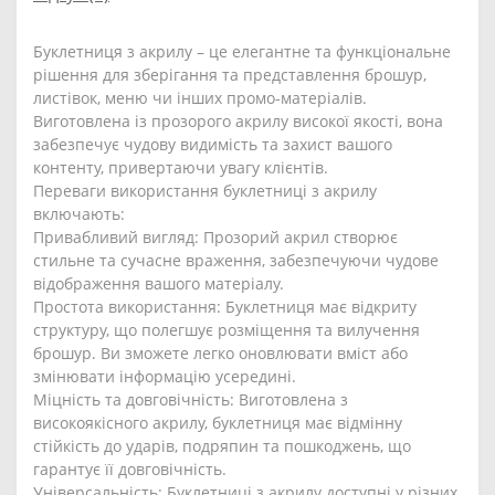
Буклетниця з акрилу – це елегантне та функціональне
рішення для зберігання та представлення брошур,
листівок, меню чи інших промо-матеріалів.
Виготовлена із прозорого акрилу високої якості, вона
забезпечує чудову видимість та захист вашого
контенту, привертаючи увагу клієнтів.
Переваги використання буклетниці з акрилу
включають:
Привабливий вигляд: Прозорий акрил створює
стильне та сучасне враження, забезпечуючи чудове
відображення вашого матеріалу.
Простота використання: Буклетниця має відкриту
структуру, що полегшує розміщення та вилучення
брошур. Ви зможете легко оновлювати вміст або
змінювати інформацію усередині.
Міцність та довговічність: Виготовлена з
високоякісного акрилу, буклетниця має відмінну
стійкість до ударів, подряпин та пошкоджень, що
гарантує її довговічність.
Універсальність: Буклетниці з акрилу доступні у різних