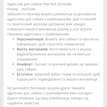
Адресник для собаки Paw Red 26x32мм
Розмір - 26x32мм
Забезпечте безпеку вашого улюбленця за допомогою
адресника для собаки з гравіюванням. Цей стильний
та практичний аксесуар допоможе вам швидко
повернути вашого вихованця додому у разі втрати.
Переваги адресника з гравіюванням:
Персоналізація
: Вкажіть ім'я собаки та контактну
інформацію, щоб спростити повернення.
Якість матеріалів
: Виготовляється із міцних,
водонепроникних матеріалів, які не бояться
зношування.
Комфорт
: Легкий та зручний дизайн не заважає
руху собаки.
Естетика
: Широкий вибір стилів та кольорів, щоб
підкреслити індивідуальність вашого вихованця.
Не ризикуйте безпекою вашого друга! Замовте
адресник для собаки з гравіюванням вже сьогодні і
будьте впевнені, що ваш улюбленець завжди під
надійним захистом.