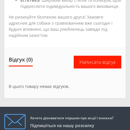
Естетика
: Широкий вибір стилів та кольорів, щоб
підкреслити індивідуальність вашого вихованця.
Не ризикуйте безпекою вашого друга! Замовте
адресник для собаки з гравіюванням вже сьогодні і
будьте впевнені, що ваш улюбленець завжди під
надійним захистом.
Відгук (0)
Написати відгук
В цього товару немає відгуків.
Хочете дізнаватися першим про акції і знижки?
Підпишіться на нашу розсилку