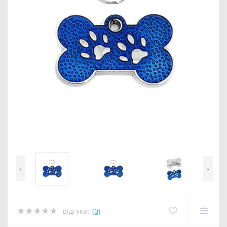
‹
›
Відгуки:
(0)