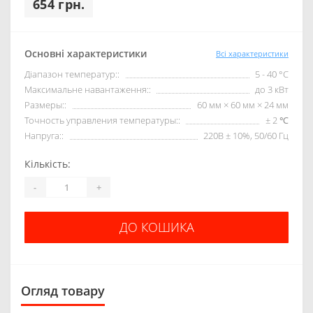
654 грн.
Основні характеристики
Всі характеристики
Діапазон температур::
5 - 40 °С
Максимальне навантаження::
до 3 кВт
Размеры::
60 мм × 60 мм × 24 мм
Точность управления температуры::
± 2 ℃
Напруга::
220В ± 10%, 50/60 Гц
Кількість:
-
+
ДО КОШИКА
Огляд товару