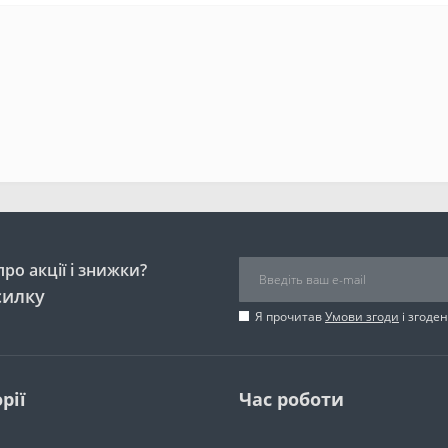
ро акції і знижки?
силку
Я прочитав
Умови згоди
і згоде
рії
Час роботи