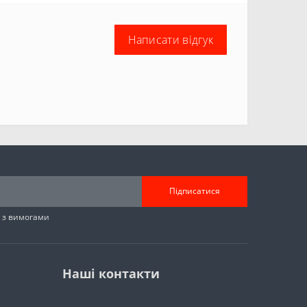
Написати відгук
Підписатися
н з вимогами
Наші контакти