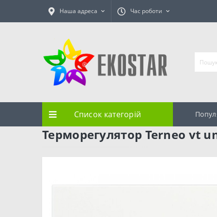
Наша адреса
Час роботи
Список категорій
Попул
Терморегулятор Terneo vt un