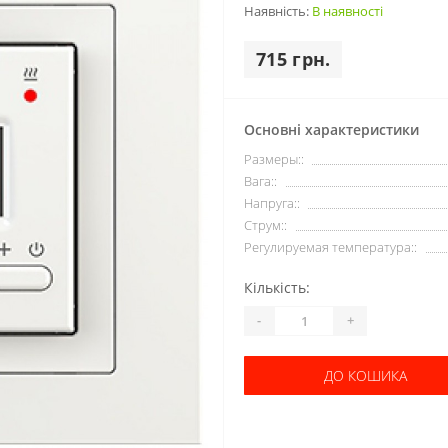
Наявність:
В наявності
715 грн.
Основні характеристики
Размеры::
Вага::
Напруга::
Струм::
Регулируемая температура::
Кількість:
-
+
ДО КОШИКА