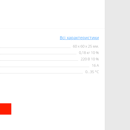
Всі характеристики
60 х 60 х 25 мм.
0,18 кг 10 %
220 В 10 %
16 А
0...35 °С