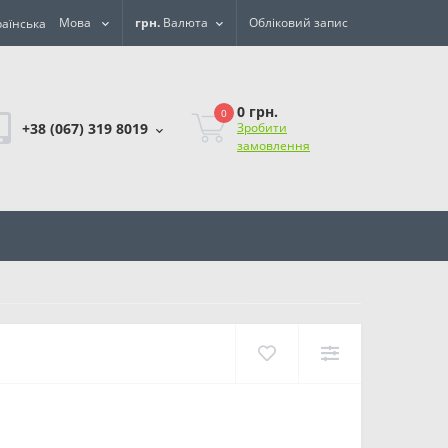
Мова
грн.
Валюта
Обліковий запис
0 грн.
0
+38 (067) 319 8019
Зробити
замовлення