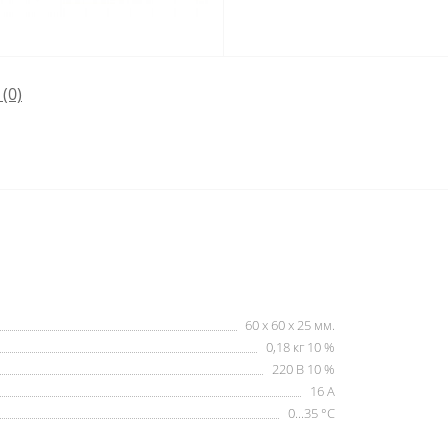
 (0)
60 х 60 х 25 мм.
0,18 кг 10 %
220 В 10 %
16 А
0...35 °С