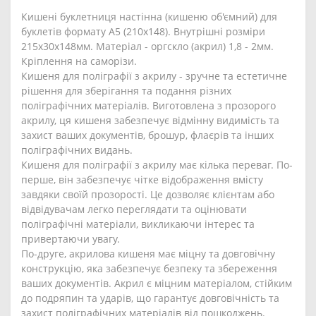
Кишені буклетниця настінна (кишеню об'ємний) для
буклетів формату А5 (210х148). Внутрішні розміри
215х30х148мм. Матеріал - оргскло (акрил) 1,8 - 2мм.
Кріплення на саморізи.
Кишеня для поліграфії з акрилу - зручне та естетичне
рішення для зберігання та подання різних
поліграфічних матеріалів. Виготовлена з прозорого
акрилу, ця кишеня забезпечує відмінну видимість та
захист ваших документів, брошур, флаєрів та інших
поліграфічних видань.
Кишеня для поліграфії з акрилу має кілька переваг. По-
перше, він забезпечує чітке відображення вмісту
завдяки своїй прозорості. Це дозволяє клієнтам або
відвідувачам легко переглядати та оцінювати
поліграфічні матеріали, викликаючи інтерес та
привертаючи увагу.
По-друге, акрилова кишеня має міцну та довговічну
конструкцію, яка забезпечує безпеку та збереження
ваших документів. Акрил є міцним матеріалом, стійким
до подряпин та ударів, що гарантує довговічність та
захист поліграфічних матеріалів від пошкоджень.