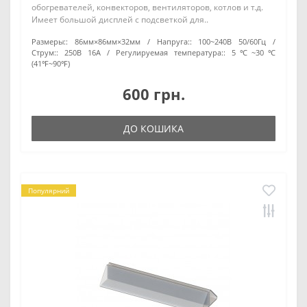
обогревателей, конвекторов, вентиляторов, котлов и т.д.
Имеет большой дисплей с подсветкой для..
Размеры::
86мм×86мм×32мм
Напруга::
100~240В 50/60Гц
Струм::
250В 16A
Регулируемая температура::
5℃~30℃
(41℉~90℉)
600 грн.
ДО КОШИКА
Популярний