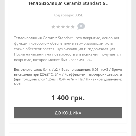
Теплоизоляция Ceramiz Standart 5L
Код товару: 335L
0
Теплоизоляция Ceramiz Standart – это покрытие, основная
функция которого – обеспечение термоизоляции, хотя
также обеспечивается шумоизоляция и гидроизоляция.
После нанесения на поверхность и высыхания получается
покрытие, которое может быть различных..
Вес одного слоя:
0,4 кг/м2
Водопоглащение:
0,03 г/см3
Время
высыхания при (20±2)°С:
24 ч
Коэффициент паропроницаемости
(при толщине слоя 1.2мм.):
0.44 мг/м ч Па
Линейное удлинение:
65 %
1 400 грн.
ДО КОШИКА