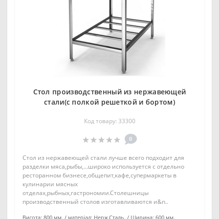
Стол производственный из нержавеющей
стали(с полкой решеткой и бортом)
Код товару: 33300
0
Стол из нержавеющей стали лучше всего подходит для
разделки мяса,рыбы,...широко используется с отдельно
ресторанном бизнесе,общепит,кафе,супермаркеты в
кулинарии мясных
отделах,рыбных,гастрономии.Столешницы
производственный столов изготавливаются и&n..
Висота:
800 мм.
матеріал:
Нерж.Сталь.
Ширина:
600 мм.