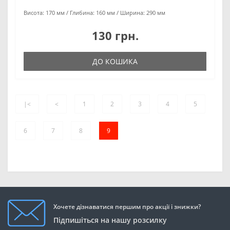
Висота:
170 мм
Глибина:
160 мм
Ширина:
290 мм
130 грн.
ДО КОШИКА
|<
<
1
2
3
4
5
6
7
8
9
Хочете дізнаватися першим про акції і знижки?
Підпишіться на нашу розсилку