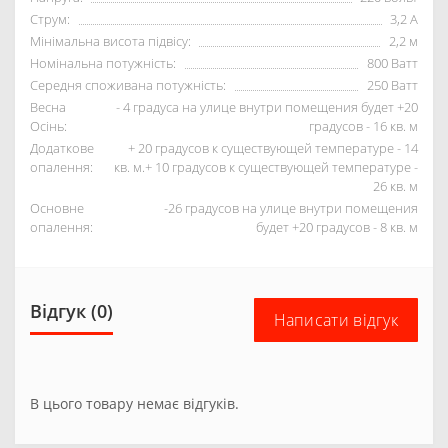
Струм:
3,2 А
Мінімальна висота підвісу:
2,2 м
Номінальна потужність:
800 Ватт
Середня споживана потужність:
250 Ватт
Весна
- 4 градуса на улице внутри помещения будет +20
Осінь:
градусов - 16 кв. м
Додаткове
+ 20 градусов к существующей температуре - 14
опалення:
кв. м.+ 10 градусов к существующей температуре -
26 кв. м
Основне
-26 градусов на улице внутри помещения
опалення:
будет +20 градусов - 8 кв. м
Відгук (0)
Написати відгук
В цього товару немає відгуків.