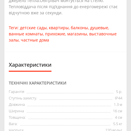
джерело тепла.Обігрівач монтується на стелю.
Тепловіддача після під'єднання до енергомережі стає
відчутною вже за секунди.
Теги:
детские сады
,
квартиры
,
балконы
,
душевые
,
ванные комнаты
,
прихожие
,
магазины
,
выставочные
залы
,
частные дома
Характеристики
ТЕХНІЧНІ ХАРАКТЕРИСТИКИ
Гарантія
5 р.
Ступінь захисту.
IP44
Довжина
1.3 м
Ширина
16 см
Товщина:
4 см
Вага:
5.5 кг
Напруга:
220 вольт