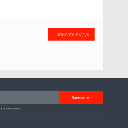
Написати відгук
Підписатися
н з вимогами