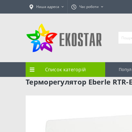
Наша адреса
Час роботи
Список категорій
Попул
Терморегулятор Eberle RTR-E