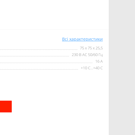
Всі характеристики
75 х 75 х 25,5
230 В AC 50/60 Гц
16 А
+10 С...+40 С