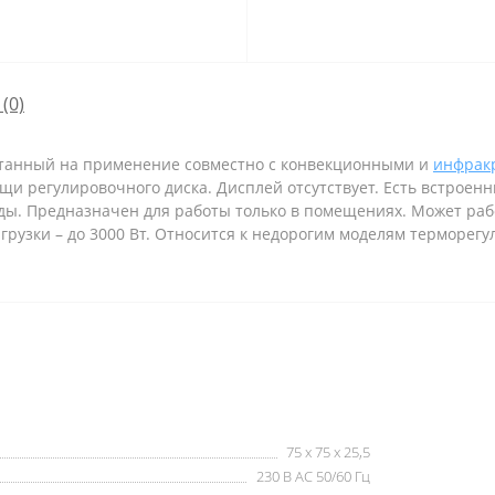
 (0)
танный на применение совместно с конвекционными и
инфрак
щи регулировочного диска. Дисплей отсутствует. Есть встроенн
. Предназначен для работы только в помещениях. Может работ
рузки – до 3000 Вт. Относится к недорогим моделям терморегу
75 х 75 х 25,5
230 В AC 50/60 Гц