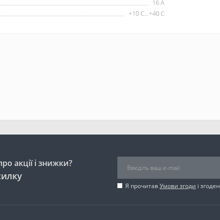
16 А
+10 С...+40 С
ро акції і знижки?
силку
Я прочитав
Умови згоди
і згоде