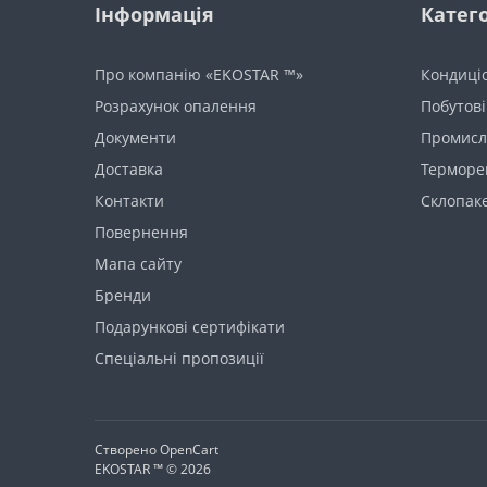
Інформація
Катего
Про компанію «EKOSTAR ™»
Кондиці
Розрахунок опалення
Побутові
Документи
Промисло
Доставка
Терморе
Контакти
Склопак
Повернення
Мапа сайту
Бренди
Подарункові сертифікати
Спеціальні пропозиції
Створено
OpenCart
EKOSTAR ™ © 2026