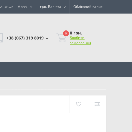
Мова
грн.
Валюта
Обліковий запис
0 грн.
0
+38 (067) 319 8019
Зробити
замовлення